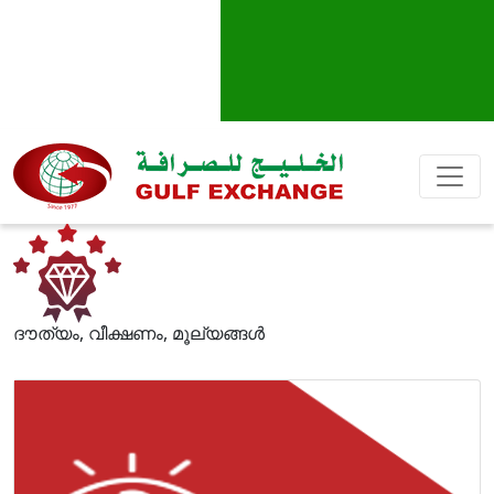
ദൗത്യം, വീക്ഷണം, മൂല്യങ്ങള്‍