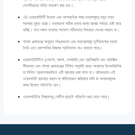
গোপনীয়তার সহিত সংরক্ষণ করা হবে।.
এই ওয়েবসাইটটি উন্নত এবং সাম্প্রতিক সময় তথ্যসমৃদ্ধ,নতুন তথ্য
সবসময় যুক্ত হচ্ছে। তথ্যগুলো সঠিক রাখার জন্য আমরা সর্বত্র চেষ্টা করে
যাচ্ছি। তবে সকল তথ্যের শতভাগ সঠিকতার নিশ্চয়তা দেওয়া সম্ভব না।
গাল্‌ফ এক্সচেঞ্জে সংযুক্ত লিঙ্কগুলো এবং মন্তব্যসমূহ তৃতীয়পক্ষের দ্বারা
তৈরি এতে কোম্পানির নিজস্ব প্রতিফলন নাও থাকতে পারে।
ওয়েবসাইটটিতে (লোগো, নকশা, লেআউট,এবং প্রতিচ্ছবি এবং গ্রাফিক্স
সীমাবদ্ধ এবং গাল্‌ফ এক্সচেঞ্জের লিখিত অনুমতি ছাড়া অন্যান্য ইলেকট্রনিক
বা লিখিত প্রকাশনাগুলিতে এটি ব্যবহার করা যাবে না। অবৈধভাবে এই
ওয়েবসাইট ব্যবহার করলে বা ক্ষতিস্বরূপ জরিমানা দাবি বা অপরাধমূলক
কাজ হিসেবে পরিগণিত হবে।
ওয়েবসাইটের বিষয়বস্তু নোটিশ ছাড়াই পরিবর্তন করা যেতে পারে।