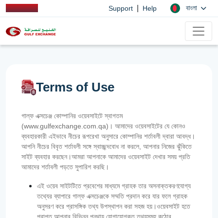
|
বাংলা
Support
Help
Terms of Use
গাল্ফ এক্সচেঞ্জ কোম্পানির ওয়েবসাইটে স্বাগতম
(www.gulfexchange.com.qa)। আমাদের ওয়েবসাইটের যে কোনও
ব্যবহারকারী এইভাবে নীচের রূপরেখা অনুসারে কোম্পানির শর্তাবলী দ্বারা আবদ্ধ।
আপনি নীচের বিবৃত শর্তাবলী সঙ্গে স্বাচ্ছন্দবোধ না করলে, আপনার নিজের ঝুঁকিতে
সাইট ব্যবহার করছেন।আমরা আপনাকে আমাদের ওয়েবসাইট দেখার সময় প্রতি
আমাদের শর্তাবলী পড়তে সুপারিশ করছি।
এই ওয়েব সাইটটিতে প্রবেশের মাধ্যমে গ্রাহক তার অসনাক্তকরণযোগ্য
তথ্যের ব্যাপারে গাল্‌ফ এক্সচেঞ্জকে সম্মতি প্রদান করে যার ফলে গ্রাহক
অনুসরণ করে প্রাসঙ্গিক তথ্য উপস্থাপন করা সহজ হয়।ওয়েবসাইট হতে
প্রাপ্ত আপনার বিভিন্ন পন্থায় যোগাযোগকৃত তথ্যসমূহ কঠোর