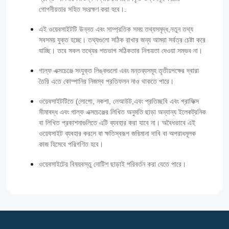
গোপনীয়তার সহিত সংরক্ষণ করা হবে।.
এই ওয়েবসাইটটি উন্নত এবং সাম্প্রতিক সময় তথ্যসমৃদ্ধ,নতুন তথ্য
সবসময় যুক্ত হচ্ছে। তথ্যগুলো সঠিক রাখার জন্য আমরা সর্বত্র চেষ্টা করে
যাচ্ছি। তবে সকল তথ্যের শতভাগ সঠিকতার নিশ্চয়তা দেওয়া সম্ভব না।
গাল্‌ফ এক্সচেঞ্জে সংযুক্ত লিঙ্কগুলো এবং মন্তব্যসমূহ তৃতীয়পক্ষের দ্বারা
তৈরি এতে কোম্পানির নিজস্ব প্রতিফলন নাও থাকতে পারে।
ওয়েবসাইটটিতে (লোগো, নকশা, লেআউট,এবং প্রতিচ্ছবি এবং গ্রাফিক্স
সীমাবদ্ধ এবং গাল্‌ফ এক্সচেঞ্জের লিখিত অনুমতি ছাড়া অন্যান্য ইলেকট্রনিক
বা লিখিত প্রকাশনাগুলিতে এটি ব্যবহার করা যাবে না। অবৈধভাবে এই
ওয়েবসাইট ব্যবহার করলে বা ক্ষতিস্বরূপ জরিমানা দাবি বা অপরাধমূলক
কাজ হিসেবে পরিগণিত হবে।
ওয়েবসাইটের বিষয়বস্তু নোটিশ ছাড়াই পরিবর্তন করা যেতে পারে।