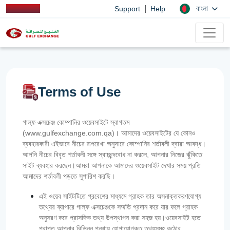
|
বাংলা
Support
Help
Terms of Use
গাল্ফ এক্সচেঞ্জ কোম্পানির ওয়েবসাইটে স্বাগতম
(www.gulfexchange.com.qa)। আমাদের ওয়েবসাইটের যে কোনও
ব্যবহারকারী এইভাবে নীচের রূপরেখা অনুসারে কোম্পানির শর্তাবলী দ্বারা আবদ্ধ।
আপনি নীচের বিবৃত শর্তাবলী সঙ্গে স্বাচ্ছন্দবোধ না করলে, আপনার নিজের ঝুঁকিতে
সাইট ব্যবহার করছেন।আমরা আপনাকে আমাদের ওয়েবসাইট দেখার সময় প্রতি
আমাদের শর্তাবলী পড়তে সুপারিশ করছি।
এই ওয়েব সাইটটিতে প্রবেশের মাধ্যমে গ্রাহক তার অসনাক্তকরণযোগ্য
তথ্যের ব্যাপারে গাল্‌ফ এক্সচেঞ্জকে সম্মতি প্রদান করে যার ফলে গ্রাহক
অনুসরণ করে প্রাসঙ্গিক তথ্য উপস্থাপন করা সহজ হয়।ওয়েবসাইট হতে
প্রাপ্ত আপনার বিভিন্ন পন্থায় যোগাযোগকৃত তথ্যসমূহ কঠোর