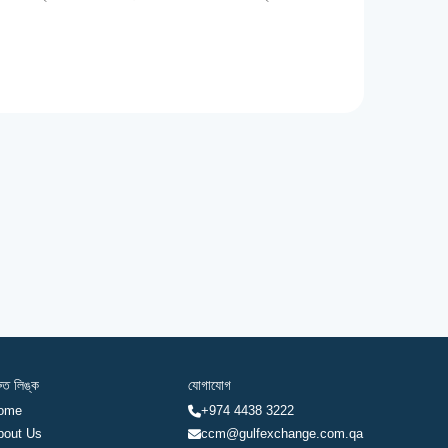
রুত লিঙ্ক
যোগাযোগ
ome
+974 4438 3222
bout Us
ccm@gulfexchange.com.qa