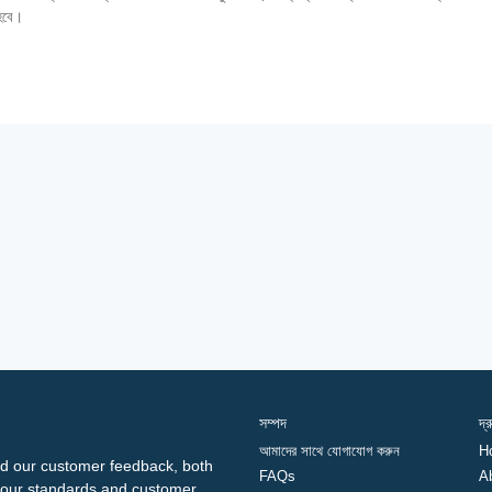
 হবে।
সম্পদ
দ্
আমাদের সাথে যোগাযোগ করুন
H
d our customer feedback, both
FAQs
A
ng our standards and customer