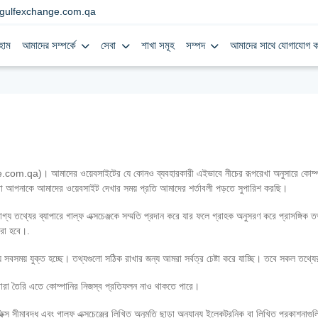
gulfexchange.com.qa
হোম
আমাদের সম্পর্কে
সেবা
শাখা সমূহ
সম্পদ
আমাদের সাথে যোগাযোগ ক
om.qa)। আমাদের ওয়েবসাইটের যে কোনও ব্যবহারকারী এইভাবে নীচের রূপরেখা অনুসারে কোম্পানির 
রা আপনাকে আমাদের ওয়েবসাইট দেখার সময় প্রতি আমাদের শর্তাবলী পড়তে সুপারিশ করছি।
য তথ্যের ব্যাপারে গাল্‌ফ এক্সচেঞ্জকে সম্মতি প্রদান করে যার ফলে গ্রাহক অনুসরণ করে প্রাসঙ্গ
রা হবে।.
 সবসময় যুক্ত হচ্ছে। তথ্যগুলো সঠিক রাখার জন্য আমরা সর্বত্র চেষ্টা করে যাচ্ছি। তবে সকল তথ্
র দ্বারা তৈরি এতে কোম্পানির নিজস্ব প্রতিফলন নাও থাকতে পারে।
স সীমাবদ্ধ এবং গাল্‌ফ এক্সচেঞ্জের লিখিত অনুমতি ছাড়া অন্যান্য ইলেকট্রনিক বা লিখিত প্রকাশনা