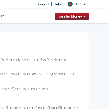
|
বাংলা
Support
Help
রুন
Transfer Money
শর্তাবলী দ্বারা আবদ্ধ। আপনি নীচের বিবৃত শর্তাবলী সঙ্গে
িক তথ্য উপস্থাপন করা সহজ হয়।ওয়েবসাইট হতে প্রাপ্ত আপনার বিভিন্ন
যের শতভাগ সঠিকতার নিশ্চয়তা দেওয়া সম্ভব না।
গুলিতে এটি ব্যবহার করা যাবে না। অবৈধভাবে এই ওয়েবসাইট ব্যবহার করলে