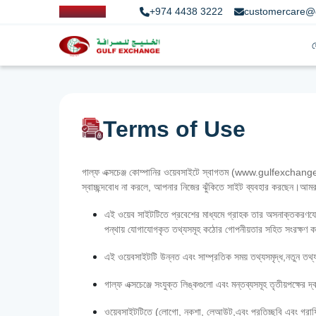
+974 4438 3222
customercare@
Terms of Use
গাল্ফ এক্সচেঞ্জ কোম্পানির ওয়েবসাইটে স্বাগতম (www.gulfexchange.c
স্বাচ্ছন্দবোধ না করলে, আপনার নিজের ঝুঁকিতে সাইট ব্যবহার করছেন।আম
এই ওয়েব সাইটটিতে প্রবেশের মাধ্যমে গ্রাহক তার অসনাক্তকরণযোগ্
পন্থায় যোগাযোগকৃত তথ্যসমূহ কঠোর গোপনীয়তার সহিত সংরক্ষণ ক
এই ওয়েবসাইটটি উন্নত এবং সাম্প্রতিক সময় তথ্যসমৃদ্ধ,নতুন তথ্য
গাল্‌ফ এক্সচেঞ্জে সংযুক্ত লিঙ্কগুলো এবং মন্তব্যসমূহ তৃতীয়পক্ষে
ওয়েবসাইটটিতে (লোগো, নকশা, লেআউট,এবং প্রতিচ্ছবি এবং গ্রাফিক্