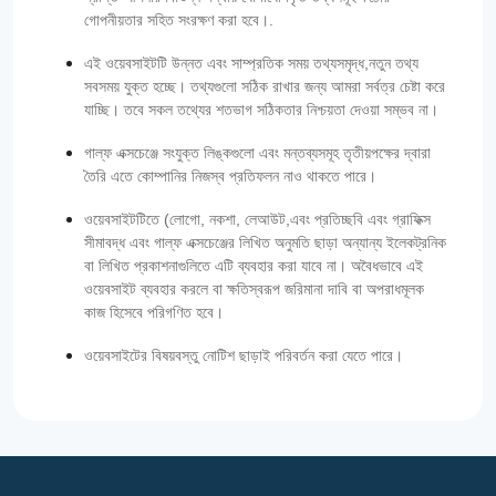
গোপনীয়তার সহিত সংরক্ষণ করা হবে।.
এই ওয়েবসাইটটি উন্নত এবং সাম্প্রতিক সময় তথ্যসমৃদ্ধ,নতুন তথ্য
সবসময় যুক্ত হচ্ছে। তথ্যগুলো সঠিক রাখার জন্য আমরা সর্বত্র চেষ্টা করে
যাচ্ছি। তবে সকল তথ্যের শতভাগ সঠিকতার নিশ্চয়তা দেওয়া সম্ভব না।
গাল্‌ফ এক্সচেঞ্জে সংযুক্ত লিঙ্কগুলো এবং মন্তব্যসমূহ তৃতীয়পক্ষের দ্বারা
তৈরি এতে কোম্পানির নিজস্ব প্রতিফলন নাও থাকতে পারে।
ওয়েবসাইটটিতে (লোগো, নকশা, লেআউট,এবং প্রতিচ্ছবি এবং গ্রাফিক্স
সীমাবদ্ধ এবং গাল্‌ফ এক্সচেঞ্জের লিখিত অনুমতি ছাড়া অন্যান্য ইলেকট্রনিক
বা লিখিত প্রকাশনাগুলিতে এটি ব্যবহার করা যাবে না। অবৈধভাবে এই
ওয়েবসাইট ব্যবহার করলে বা ক্ষতিস্বরূপ জরিমানা দাবি বা অপরাধমূলক
কাজ হিসেবে পরিগণিত হবে।
ওয়েবসাইটের বিষয়বস্তু নোটিশ ছাড়াই পরিবর্তন করা যেতে পারে।