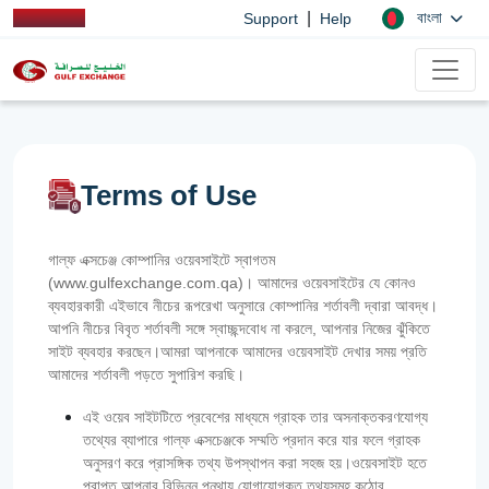
|
বাংলা
Support
Help
Terms of Use
গাল্ফ এক্সচেঞ্জ কোম্পানির ওয়েবসাইটে স্বাগতম
(www.gulfexchange.com.qa)। আমাদের ওয়েবসাইটের যে কোনও
ব্যবহারকারী এইভাবে নীচের রূপরেখা অনুসারে কোম্পানির শর্তাবলী দ্বারা আবদ্ধ।
আপনি নীচের বিবৃত শর্তাবলী সঙ্গে স্বাচ্ছন্দবোধ না করলে, আপনার নিজের ঝুঁকিতে
সাইট ব্যবহার করছেন।আমরা আপনাকে আমাদের ওয়েবসাইট দেখার সময় প্রতি
আমাদের শর্তাবলী পড়তে সুপারিশ করছি।
এই ওয়েব সাইটটিতে প্রবেশের মাধ্যমে গ্রাহক তার অসনাক্তকরণযোগ্য
তথ্যের ব্যাপারে গাল্‌ফ এক্সচেঞ্জকে সম্মতি প্রদান করে যার ফলে গ্রাহক
অনুসরণ করে প্রাসঙ্গিক তথ্য উপস্থাপন করা সহজ হয়।ওয়েবসাইট হতে
প্রাপ্ত আপনার বিভিন্ন পন্থায় যোগাযোগকৃত তথ্যসমূহ কঠোর