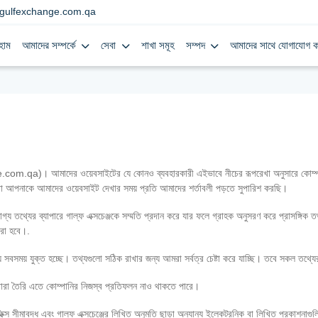
gulfexchange.com.qa
হোম
আমাদের সম্পর্কে
সেবা
শাখা সমূহ
সম্পদ
আমাদের সাথে যোগাযোগ ক
om.qa)। আমাদের ওয়েবসাইটের যে কোনও ব্যবহারকারী এইভাবে নীচের রূপরেখা অনুসারে কোম্পানির 
রা আপনাকে আমাদের ওয়েবসাইট দেখার সময় প্রতি আমাদের শর্তাবলী পড়তে সুপারিশ করছি।
য তথ্যের ব্যাপারে গাল্‌ফ এক্সচেঞ্জকে সম্মতি প্রদান করে যার ফলে গ্রাহক অনুসরণ করে প্রাসঙ্গ
রা হবে।.
 সবসময় যুক্ত হচ্ছে। তথ্যগুলো সঠিক রাখার জন্য আমরা সর্বত্র চেষ্টা করে যাচ্ছি। তবে সকল তথ্
র দ্বারা তৈরি এতে কোম্পানির নিজস্ব প্রতিফলন নাও থাকতে পারে।
স সীমাবদ্ধ এবং গাল্‌ফ এক্সচেঞ্জের লিখিত অনুমতি ছাড়া অন্যান্য ইলেকট্রনিক বা লিখিত প্রকাশনা