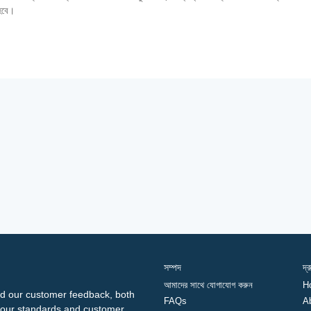
 হবে।
সম্পদ
দ্
আমাদের সাথে যোগাযোগ করুন
H
d our customer feedback, both
FAQs
A
ng our standards and customer