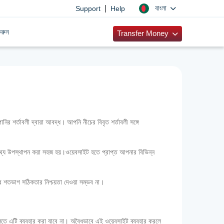
|
বাংলা
Support
Help
রুন
Transfer Money
শর্তাবলী দ্বারা আবদ্ধ। আপনি নীচের বিবৃত শর্তাবলী সঙ্গে
িক তথ্য উপস্থাপন করা সহজ হয়।ওয়েবসাইট হতে প্রাপ্ত আপনার বিভিন্ন
যের শতভাগ সঠিকতার নিশ্চয়তা দেওয়া সম্ভব না।
গুলিতে এটি ব্যবহার করা যাবে না। অবৈধভাবে এই ওয়েবসাইট ব্যবহার করলে