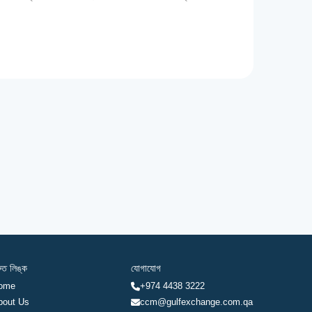
রুত লিঙ্ক
যোগাযোগ
ome
+974 4438 3222
bout Us
ccm@gulfexchange.com.qa