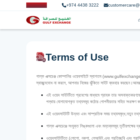
+974 4438 3222
customercare@
Terms of Use
গাল্ফ এক্সচেঞ্জ কোম্পানির ওয়েবসাইটে স্বাগতম (www.gulfexchange.c
স্বাচ্ছন্দবোধ না করলে, আপনার নিজের ঝুঁকিতে সাইট ব্যবহার করছেন।আম
এই ওয়েব সাইটটিতে প্রবেশের মাধ্যমে গ্রাহক তার অসনাক্তকরণযোগ্
পন্থায় যোগাযোগকৃত তথ্যসমূহ কঠোর গোপনীয়তার সহিত সংরক্ষণ ক
এই ওয়েবসাইটটি উন্নত এবং সাম্প্রতিক সময় তথ্যসমৃদ্ধ,নতুন তথ্য
গাল্‌ফ এক্সচেঞ্জে সংযুক্ত লিঙ্কগুলো এবং মন্তব্যসমূহ তৃতীয়পক্ষে
ওয়েবসাইটটিতে (লোগো, নকশা, লেআউট,এবং প্রতিচ্ছবি এবং গ্রাফিক্