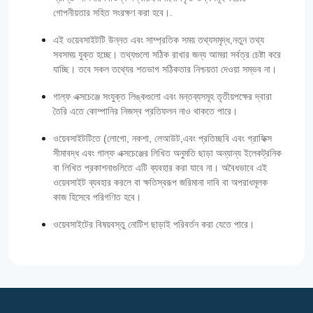
গোপনীয়তার সহিত সংরক্ষণ করা হবে।.
এই ওয়েবসাইটটি উন্নত এবং সাম্প্রতিক সময় তথ্যসমৃদ্ধ,নতুন তথ্য
সবসময় যুক্ত হচ্ছে। তথ্যগুলো সঠিক রাখার জন্য আমরা সর্বত্র চেষ্টা করে
যাচ্ছি। তবে সকল তথ্যের শতভাগ সঠিকতার নিশ্চয়তা দেওয়া সম্ভব না।
গাল্‌ফ এক্সচেঞ্জে সংযুক্ত লিঙ্কগুলো এবং মন্তব্যসমূহ তৃতীয়পক্ষের দ্বারা
তৈরি এতে কোম্পানির নিজস্ব প্রতিফলন নাও থাকতে পারে।
ওয়েবসাইটটিতে (লোগো, নকশা, লেআউট,এবং প্রতিচ্ছবি এবং গ্রাফিক্স
সীমাবদ্ধ এবং গাল্‌ফ এক্সচেঞ্জের লিখিত অনুমতি ছাড়া অন্যান্য ইলেকট্রনিক
বা লিখিত প্রকাশনাগুলিতে এটি ব্যবহার করা যাবে না। অবৈধভাবে এই
ওয়েবসাইট ব্যবহার করলে বা ক্ষতিস্বরূপ জরিমানা দাবি বা অপরাধমূলক
কাজ হিসেবে পরিগণিত হবে।
ওয়েবসাইটের বিষয়বস্তু নোটিশ ছাড়াই পরিবর্তন করা যেতে পারে।