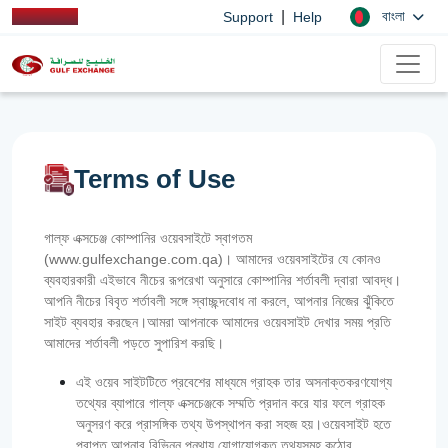
|
বাংলা
Support
Help
Terms of Use
গাল্ফ এক্সচেঞ্জ কোম্পানির ওয়েবসাইটে স্বাগতম
(www.gulfexchange.com.qa)। আমাদের ওয়েবসাইটের যে কোনও
ব্যবহারকারী এইভাবে নীচের রূপরেখা অনুসারে কোম্পানির শর্তাবলী দ্বারা আবদ্ধ।
আপনি নীচের বিবৃত শর্তাবলী সঙ্গে স্বাচ্ছন্দবোধ না করলে, আপনার নিজের ঝুঁকিতে
সাইট ব্যবহার করছেন।আমরা আপনাকে আমাদের ওয়েবসাইট দেখার সময় প্রতি
আমাদের শর্তাবলী পড়তে সুপারিশ করছি।
এই ওয়েব সাইটটিতে প্রবেশের মাধ্যমে গ্রাহক তার অসনাক্তকরণযোগ্য
তথ্যের ব্যাপারে গাল্‌ফ এক্সচেঞ্জকে সম্মতি প্রদান করে যার ফলে গ্রাহক
অনুসরণ করে প্রাসঙ্গিক তথ্য উপস্থাপন করা সহজ হয়।ওয়েবসাইট হতে
প্রাপ্ত আপনার বিভিন্ন পন্থায় যোগাযোগকৃত তথ্যসমূহ কঠোর