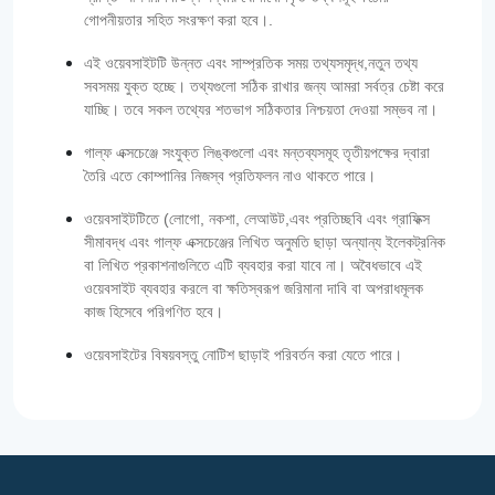
গোপনীয়তার সহিত সংরক্ষণ করা হবে।.
এই ওয়েবসাইটটি উন্নত এবং সাম্প্রতিক সময় তথ্যসমৃদ্ধ,নতুন তথ্য
সবসময় যুক্ত হচ্ছে। তথ্যগুলো সঠিক রাখার জন্য আমরা সর্বত্র চেষ্টা করে
যাচ্ছি। তবে সকল তথ্যের শতভাগ সঠিকতার নিশ্চয়তা দেওয়া সম্ভব না।
গাল্‌ফ এক্সচেঞ্জে সংযুক্ত লিঙ্কগুলো এবং মন্তব্যসমূহ তৃতীয়পক্ষের দ্বারা
তৈরি এতে কোম্পানির নিজস্ব প্রতিফলন নাও থাকতে পারে।
ওয়েবসাইটটিতে (লোগো, নকশা, লেআউট,এবং প্রতিচ্ছবি এবং গ্রাফিক্স
সীমাবদ্ধ এবং গাল্‌ফ এক্সচেঞ্জের লিখিত অনুমতি ছাড়া অন্যান্য ইলেকট্রনিক
বা লিখিত প্রকাশনাগুলিতে এটি ব্যবহার করা যাবে না। অবৈধভাবে এই
ওয়েবসাইট ব্যবহার করলে বা ক্ষতিস্বরূপ জরিমানা দাবি বা অপরাধমূলক
কাজ হিসেবে পরিগণিত হবে।
ওয়েবসাইটের বিষয়বস্তু নোটিশ ছাড়াই পরিবর্তন করা যেতে পারে।