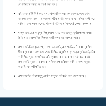
গোপনীয়তার সহিত সংরক্ষণ করা হবে।.
এই ওয়েবসাইটটি উন্নত এবং সাম্প্রতিক সময় তথ্যসমৃদ্ধ,নতুন তথ্য
সবসময় যুক্ত হচ্ছে। তথ্যগুলো সঠিক রাখার জন্য আমরা সর্বত্র চেষ্টা করে
যাচ্ছি। তবে সকল তথ্যের শতভাগ সঠিকতার নিশ্চয়তা দেওয়া সম্ভব না।
গাল্‌ফ এক্সচেঞ্জে সংযুক্ত লিঙ্কগুলো এবং মন্তব্যসমূহ তৃতীয়পক্ষের দ্বারা
তৈরি এতে কোম্পানির নিজস্ব প্রতিফলন নাও থাকতে পারে।
ওয়েবসাইটটিতে (লোগো, নকশা, লেআউট,এবং প্রতিচ্ছবি এবং গ্রাফিক্স
সীমাবদ্ধ এবং গাল্‌ফ এক্সচেঞ্জের লিখিত অনুমতি ছাড়া অন্যান্য ইলেকট্রনিক
বা লিখিত প্রকাশনাগুলিতে এটি ব্যবহার করা যাবে না। অবৈধভাবে এই
ওয়েবসাইট ব্যবহার করলে বা ক্ষতিস্বরূপ জরিমানা দাবি বা অপরাধমূলক
কাজ হিসেবে পরিগণিত হবে।
ওয়েবসাইটের বিষয়বস্তু নোটিশ ছাড়াই পরিবর্তন করা যেতে পারে।