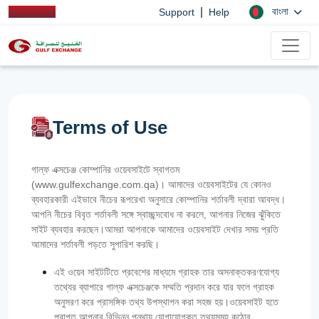
|
বাংলা
Support
Help
Terms of Use
গাল্ফ এক্সচেঞ্জ কোম্পানির ওয়েবসাইটে স্বাগতম
(www.gulfexchange.com.qa)। আমাদের ওয়েবসাইটের যে কোনও
ব্যবহারকারী এইভাবে নীচের রূপরেখা অনুসারে কোম্পানির শর্তাবলী দ্বারা আবদ্ধ।
আপনি নীচের বিবৃত শর্তাবলী সঙ্গে স্বাচ্ছন্দবোধ না করলে, আপনার নিজের ঝুঁকিতে
সাইট ব্যবহার করছেন।আমরা আপনাকে আমাদের ওয়েবসাইট দেখার সময় প্রতি
আমাদের শর্তাবলী পড়তে সুপারিশ করছি।
এই ওয়েব সাইটটিতে প্রবেশের মাধ্যমে গ্রাহক তার অসনাক্তকরণযোগ্য
তথ্যের ব্যাপারে গাল্‌ফ এক্সচেঞ্জকে সম্মতি প্রদান করে যার ফলে গ্রাহক
অনুসরণ করে প্রাসঙ্গিক তথ্য উপস্থাপন করা সহজ হয়।ওয়েবসাইট হতে
প্রাপ্ত আপনার বিভিন্ন পন্থায় যোগাযোগকৃত তথ্যসমূহ কঠোর