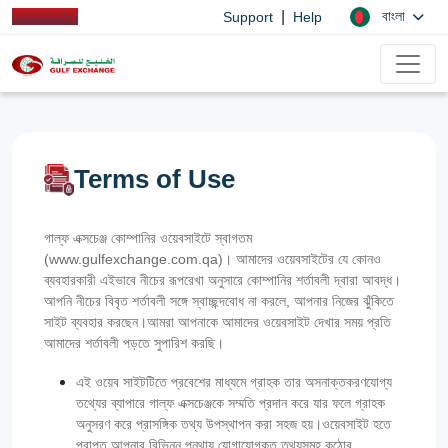
|
বাংলা
Support
Help
Terms of Use
গাল্ফ এক্সচেঞ্জ কোম্পানির ওয়েবসাইটে স্বাগতম
(www.gulfexchange.com.qa)। আমাদের ওয়েবসাইটের যে কোনও
ব্যবহারকারী এইভাবে নীচের রূপরেখা অনুসারে কোম্পানির শর্তাবলী দ্বারা আবদ্ধ।
আপনি নীচের বিবৃত শর্তাবলী সঙ্গে স্বাচ্ছন্দবোধ না করলে, আপনার নিজের ঝুঁকিতে
সাইট ব্যবহার করছেন।আমরা আপনাকে আমাদের ওয়েবসাইট দেখার সময় প্রতি
আমাদের শর্তাবলী পড়তে সুপারিশ করছি।
এই ওয়েব সাইটটিতে প্রবেশের মাধ্যমে গ্রাহক তার অসনাক্তকরণযোগ্য
তথ্যের ব্যাপারে গাল্‌ফ এক্সচেঞ্জকে সম্মতি প্রদান করে যার ফলে গ্রাহক
অনুসরণ করে প্রাসঙ্গিক তথ্য উপস্থাপন করা সহজ হয়।ওয়েবসাইট হতে
প্রাপ্ত আপনার বিভিন্ন পন্থায় যোগাযোগকৃত তথ্যসমূহ কঠোর