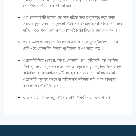
গোপনীয়তার সহিত সংরক্ষণ করা হবে।.
এই ওয়েবসাইটটি উন্নত এবং সাম্প্রতিক সময় তথ্যসমৃদ্ধ,নতুন তথ্য
সবসময় যুক্ত হচ্ছে। তথ্যগুলো সঠিক রাখার জন্য আমরা সর্বত্র চেষ্টা করে
যাচ্ছি। তবে সকল তথ্যের শতভাগ সঠিকতার নিশ্চয়তা দেওয়া সম্ভব না।
গাল্‌ফ এক্সচেঞ্জে সংযুক্ত লিঙ্কগুলো এবং মন্তব্যসমূহ তৃতীয়পক্ষের দ্বারা
তৈরি এতে কোম্পানির নিজস্ব প্রতিফলন নাও থাকতে পারে।
ওয়েবসাইটটিতে (লোগো, নকশা, লেআউট,এবং প্রতিচ্ছবি এবং গ্রাফিক্স
সীমাবদ্ধ এবং গাল্‌ফ এক্সচেঞ্জের লিখিত অনুমতি ছাড়া অন্যান্য ইলেকট্রনিক
বা লিখিত প্রকাশনাগুলিতে এটি ব্যবহার করা যাবে না। অবৈধভাবে এই
ওয়েবসাইট ব্যবহার করলে বা ক্ষতিস্বরূপ জরিমানা দাবি বা অপরাধমূলক
কাজ হিসেবে পরিগণিত হবে।
ওয়েবসাইটের বিষয়বস্তু নোটিশ ছাড়াই পরিবর্তন করা যেতে পারে।