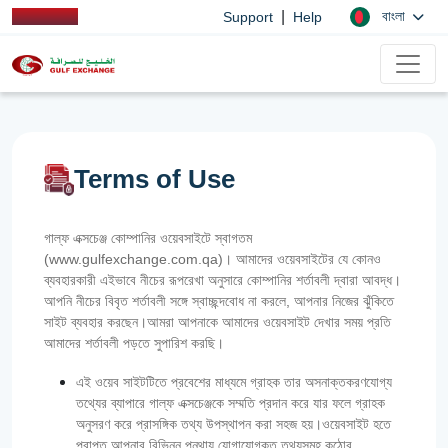
|
বাংলা
Support
Help
Terms of Use
গাল্ফ এক্সচেঞ্জ কোম্পানির ওয়েবসাইটে স্বাগতম
(www.gulfexchange.com.qa)। আমাদের ওয়েবসাইটের যে কোনও
ব্যবহারকারী এইভাবে নীচের রূপরেখা অনুসারে কোম্পানির শর্তাবলী দ্বারা আবদ্ধ।
আপনি নীচের বিবৃত শর্তাবলী সঙ্গে স্বাচ্ছন্দবোধ না করলে, আপনার নিজের ঝুঁকিতে
সাইট ব্যবহার করছেন।আমরা আপনাকে আমাদের ওয়েবসাইট দেখার সময় প্রতি
আমাদের শর্তাবলী পড়তে সুপারিশ করছি।
এই ওয়েব সাইটটিতে প্রবেশের মাধ্যমে গ্রাহক তার অসনাক্তকরণযোগ্য
তথ্যের ব্যাপারে গাল্‌ফ এক্সচেঞ্জকে সম্মতি প্রদান করে যার ফলে গ্রাহক
অনুসরণ করে প্রাসঙ্গিক তথ্য উপস্থাপন করা সহজ হয়।ওয়েবসাইট হতে
প্রাপ্ত আপনার বিভিন্ন পন্থায় যোগাযোগকৃত তথ্যসমূহ কঠোর