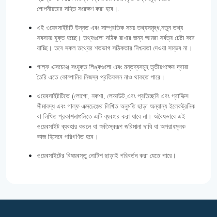
গোপনীয়তার সহিত সংরক্ষণ করা হবে।.
এই ওয়েবসাইটটি উন্নত এবং সাম্প্রতিক সময় তথ্যসমৃদ্ধ,নতুন তথ্য
সবসময় যুক্ত হচ্ছে। তথ্যগুলো সঠিক রাখার জন্য আমরা সর্বত্র চেষ্টা করে
যাচ্ছি। তবে সকল তথ্যের শতভাগ সঠিকতার নিশ্চয়তা দেওয়া সম্ভব না।
গাল্‌ফ এক্সচেঞ্জে সংযুক্ত লিঙ্কগুলো এবং মন্তব্যসমূহ তৃতীয়পক্ষের দ্বারা
তৈরি এতে কোম্পানির নিজস্ব প্রতিফলন নাও থাকতে পারে।
ওয়েবসাইটটিতে (লোগো, নকশা, লেআউট,এবং প্রতিচ্ছবি এবং গ্রাফিক্স
সীমাবদ্ধ এবং গাল্‌ফ এক্সচেঞ্জের লিখিত অনুমতি ছাড়া অন্যান্য ইলেকট্রনিক
বা লিখিত প্রকাশনাগুলিতে এটি ব্যবহার করা যাবে না। অবৈধভাবে এই
ওয়েবসাইট ব্যবহার করলে বা ক্ষতিস্বরূপ জরিমানা দাবি বা অপরাধমূলক
কাজ হিসেবে পরিগণিত হবে।
ওয়েবসাইটের বিষয়বস্তু নোটিশ ছাড়াই পরিবর্তন করা যেতে পারে।