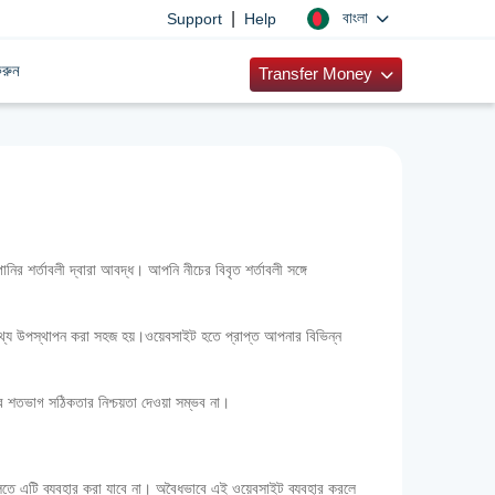
|
বাংলা
Support
Help
রুন
Transfer Money
শর্তাবলী দ্বারা আবদ্ধ। আপনি নীচের বিবৃত শর্তাবলী সঙ্গে
িক তথ্য উপস্থাপন করা সহজ হয়।ওয়েবসাইট হতে প্রাপ্ত আপনার বিভিন্ন
যের শতভাগ সঠিকতার নিশ্চয়তা দেওয়া সম্ভব না।
গুলিতে এটি ব্যবহার করা যাবে না। অবৈধভাবে এই ওয়েবসাইট ব্যবহার করলে