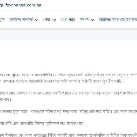
gulfexchange.com.qa
হোম
আমাদের সম্পর্কে
সেবা
শাখা সমূহ
সম্পদ
আমাদের সাথে যোগাযোগ ক
om.qa)। আমাদের ওয়েবসাইটের যে কোনও ব্যবহারকারী এইভাবে নীচের রূপরেখা অনুসারে কোম্পানির 
রা আপনাকে আমাদের ওয়েবসাইট দেখার সময় প্রতি আমাদের শর্তাবলী পড়তে সুপারিশ করছি।
য তথ্যের ব্যাপারে গাল্‌ফ এক্সচেঞ্জকে সম্মতি প্রদান করে যার ফলে গ্রাহক অনুসরণ করে প্রাসঙ্গ
রা হবে।.
 সবসময় যুক্ত হচ্ছে। তথ্যগুলো সঠিক রাখার জন্য আমরা সর্বত্র চেষ্টা করে যাচ্ছি। তবে সকল তথ্
র দ্বারা তৈরি এতে কোম্পানির নিজস্ব প্রতিফলন নাও থাকতে পারে।
স সীমাবদ্ধ এবং গাল্‌ফ এক্সচেঞ্জের লিখিত অনুমতি ছাড়া অন্যান্য ইলেকট্রনিক বা লিখিত প্রকাশনা