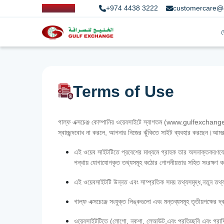
+974 4438 3222
customercare@
Terms of Use
গাল্ফ এক্সচেঞ্জ কোম্পানির ওয়েবসাইটে স্বাগতম (www.gulfexchange.c
স্বাচ্ছন্দবোধ না করলে, আপনার নিজের ঝুঁকিতে সাইট ব্যবহার করছেন।আম
এই ওয়েব সাইটটিতে প্রবেশের মাধ্যমে গ্রাহক তার অসনাক্তকরণযোগ্
পন্থায় যোগাযোগকৃত তথ্যসমূহ কঠোর গোপনীয়তার সহিত সংরক্ষণ ক
এই ওয়েবসাইটটি উন্নত এবং সাম্প্রতিক সময় তথ্যসমৃদ্ধ,নতুন তথ্য
গাল্‌ফ এক্সচেঞ্জে সংযুক্ত লিঙ্কগুলো এবং মন্তব্যসমূহ তৃতীয়পক্ষে
ওয়েবসাইটটিতে (লোগো, নকশা, লেআউট,এবং প্রতিচ্ছবি এবং গ্রাফিক্