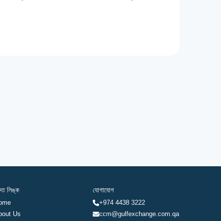
রুত লিঙ্ক
যোগাযোগ
ome
+974 4438 3222
bout Us
ccm@gulfexchange.com.qa