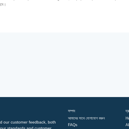
 হবে।
সম্পদ
দ্
আমাদের সাথে যোগাযোগ করুন
H
d our customer feedback, both
FAQs
A
ng our standards and customer