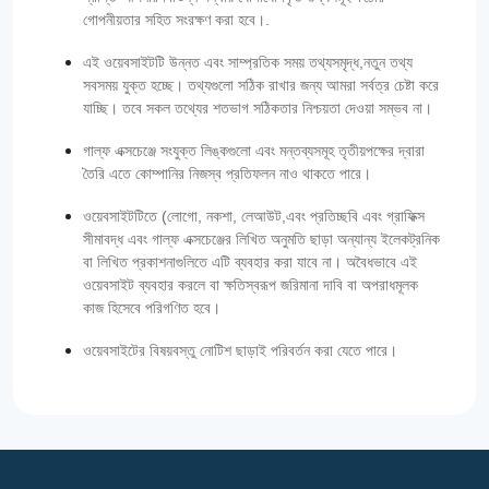
গোপনীয়তার সহিত সংরক্ষণ করা হবে।.
এই ওয়েবসাইটটি উন্নত এবং সাম্প্রতিক সময় তথ্যসমৃদ্ধ,নতুন তথ্য
সবসময় যুক্ত হচ্ছে। তথ্যগুলো সঠিক রাখার জন্য আমরা সর্বত্র চেষ্টা করে
যাচ্ছি। তবে সকল তথ্যের শতভাগ সঠিকতার নিশ্চয়তা দেওয়া সম্ভব না।
গাল্‌ফ এক্সচেঞ্জে সংযুক্ত লিঙ্কগুলো এবং মন্তব্যসমূহ তৃতীয়পক্ষের দ্বারা
তৈরি এতে কোম্পানির নিজস্ব প্রতিফলন নাও থাকতে পারে।
ওয়েবসাইটটিতে (লোগো, নকশা, লেআউট,এবং প্রতিচ্ছবি এবং গ্রাফিক্স
সীমাবদ্ধ এবং গাল্‌ফ এক্সচেঞ্জের লিখিত অনুমতি ছাড়া অন্যান্য ইলেকট্রনিক
বা লিখিত প্রকাশনাগুলিতে এটি ব্যবহার করা যাবে না। অবৈধভাবে এই
ওয়েবসাইট ব্যবহার করলে বা ক্ষতিস্বরূপ জরিমানা দাবি বা অপরাধমূলক
কাজ হিসেবে পরিগণিত হবে।
ওয়েবসাইটের বিষয়বস্তু নোটিশ ছাড়াই পরিবর্তন করা যেতে পারে।