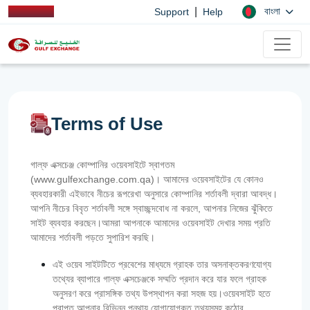
|
বাংলা
Support
Help
Terms of Use
গাল্ফ এক্সচেঞ্জ কোম্পানির ওয়েবসাইটে স্বাগতম
(www.gulfexchange.com.qa)। আমাদের ওয়েবসাইটের যে কোনও
ব্যবহারকারী এইভাবে নীচের রূপরেখা অনুসারে কোম্পানির শর্তাবলী দ্বারা আবদ্ধ।
আপনি নীচের বিবৃত শর্তাবলী সঙ্গে স্বাচ্ছন্দবোধ না করলে, আপনার নিজের ঝুঁকিতে
সাইট ব্যবহার করছেন।আমরা আপনাকে আমাদের ওয়েবসাইট দেখার সময় প্রতি
আমাদের শর্তাবলী পড়তে সুপারিশ করছি।
এই ওয়েব সাইটটিতে প্রবেশের মাধ্যমে গ্রাহক তার অসনাক্তকরণযোগ্য
তথ্যের ব্যাপারে গাল্‌ফ এক্সচেঞ্জকে সম্মতি প্রদান করে যার ফলে গ্রাহক
অনুসরণ করে প্রাসঙ্গিক তথ্য উপস্থাপন করা সহজ হয়।ওয়েবসাইট হতে
প্রাপ্ত আপনার বিভিন্ন পন্থায় যোগাযোগকৃত তথ্যসমূহ কঠোর