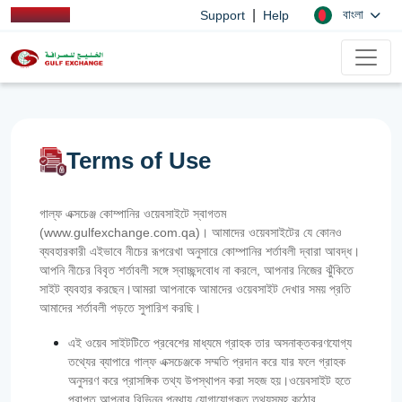
|
বাংলা
Support
Help
Terms of Use
গাল্ফ এক্সচেঞ্জ কোম্পানির ওয়েবসাইটে স্বাগতম
(www.gulfexchange.com.qa)। আমাদের ওয়েবসাইটের যে কোনও
ব্যবহারকারী এইভাবে নীচের রূপরেখা অনুসারে কোম্পানির শর্তাবলী দ্বারা আবদ্ধ।
আপনি নীচের বিবৃত শর্তাবলী সঙ্গে স্বাচ্ছন্দবোধ না করলে, আপনার নিজের ঝুঁকিতে
সাইট ব্যবহার করছেন।আমরা আপনাকে আমাদের ওয়েবসাইট দেখার সময় প্রতি
আমাদের শর্তাবলী পড়তে সুপারিশ করছি।
এই ওয়েব সাইটটিতে প্রবেশের মাধ্যমে গ্রাহক তার অসনাক্তকরণযোগ্য
তথ্যের ব্যাপারে গাল্‌ফ এক্সচেঞ্জকে সম্মতি প্রদান করে যার ফলে গ্রাহক
অনুসরণ করে প্রাসঙ্গিক তথ্য উপস্থাপন করা সহজ হয়।ওয়েবসাইট হতে
প্রাপ্ত আপনার বিভিন্ন পন্থায় যোগাযোগকৃত তথ্যসমূহ কঠোর