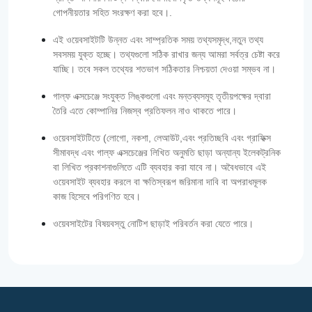
গোপনীয়তার সহিত সংরক্ষণ করা হবে।.
এই ওয়েবসাইটটি উন্নত এবং সাম্প্রতিক সময় তথ্যসমৃদ্ধ,নতুন তথ্য
সবসময় যুক্ত হচ্ছে। তথ্যগুলো সঠিক রাখার জন্য আমরা সর্বত্র চেষ্টা করে
যাচ্ছি। তবে সকল তথ্যের শতভাগ সঠিকতার নিশ্চয়তা দেওয়া সম্ভব না।
গাল্‌ফ এক্সচেঞ্জে সংযুক্ত লিঙ্কগুলো এবং মন্তব্যসমূহ তৃতীয়পক্ষের দ্বারা
তৈরি এতে কোম্পানির নিজস্ব প্রতিফলন নাও থাকতে পারে।
ওয়েবসাইটটিতে (লোগো, নকশা, লেআউট,এবং প্রতিচ্ছবি এবং গ্রাফিক্স
সীমাবদ্ধ এবং গাল্‌ফ এক্সচেঞ্জের লিখিত অনুমতি ছাড়া অন্যান্য ইলেকট্রনিক
বা লিখিত প্রকাশনাগুলিতে এটি ব্যবহার করা যাবে না। অবৈধভাবে এই
ওয়েবসাইট ব্যবহার করলে বা ক্ষতিস্বরূপ জরিমানা দাবি বা অপরাধমূলক
কাজ হিসেবে পরিগণিত হবে।
ওয়েবসাইটের বিষয়বস্তু নোটিশ ছাড়াই পরিবর্তন করা যেতে পারে।