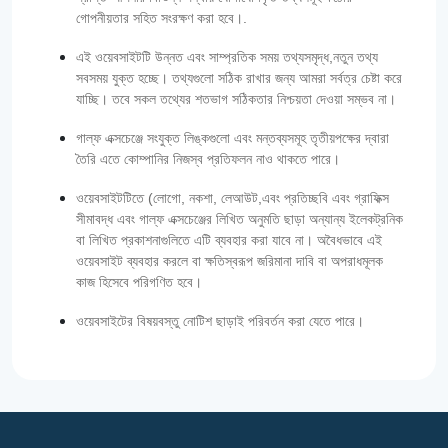
গোপনীয়তার সহিত সংরক্ষণ করা হবে।.
এই ওয়েবসাইটটি উন্নত এবং সাম্প্রতিক সময় তথ্যসমৃদ্ধ,নতুন তথ্য
সবসময় যুক্ত হচ্ছে। তথ্যগুলো সঠিক রাখার জন্য আমরা সর্বত্র চেষ্টা করে
যাচ্ছি। তবে সকল তথ্যের শতভাগ সঠিকতার নিশ্চয়তা দেওয়া সম্ভব না।
গাল্‌ফ এক্সচেঞ্জে সংযুক্ত লিঙ্কগুলো এবং মন্তব্যসমূহ তৃতীয়পক্ষের দ্বারা
তৈরি এতে কোম্পানির নিজস্ব প্রতিফলন নাও থাকতে পারে।
ওয়েবসাইটটিতে (লোগো, নকশা, লেআউট,এবং প্রতিচ্ছবি এবং গ্রাফিক্স
সীমাবদ্ধ এবং গাল্‌ফ এক্সচেঞ্জের লিখিত অনুমতি ছাড়া অন্যান্য ইলেকট্রনিক
বা লিখিত প্রকাশনাগুলিতে এটি ব্যবহার করা যাবে না। অবৈধভাবে এই
ওয়েবসাইট ব্যবহার করলে বা ক্ষতিস্বরূপ জরিমানা দাবি বা অপরাধমূলক
কাজ হিসেবে পরিগণিত হবে।
ওয়েবসাইটের বিষয়বস্তু নোটিশ ছাড়াই পরিবর্তন করা যেতে পারে।