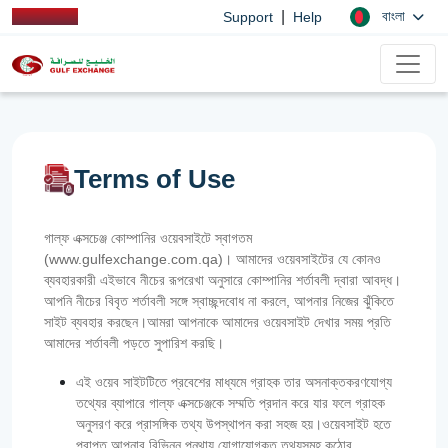
|
বাংলা
Support
Help
Terms of Use
গাল্ফ এক্সচেঞ্জ কোম্পানির ওয়েবসাইটে স্বাগতম
(www.gulfexchange.com.qa)। আমাদের ওয়েবসাইটের যে কোনও
ব্যবহারকারী এইভাবে নীচের রূপরেখা অনুসারে কোম্পানির শর্তাবলী দ্বারা আবদ্ধ।
আপনি নীচের বিবৃত শর্তাবলী সঙ্গে স্বাচ্ছন্দবোধ না করলে, আপনার নিজের ঝুঁকিতে
সাইট ব্যবহার করছেন।আমরা আপনাকে আমাদের ওয়েবসাইট দেখার সময় প্রতি
আমাদের শর্তাবলী পড়তে সুপারিশ করছি।
এই ওয়েব সাইটটিতে প্রবেশের মাধ্যমে গ্রাহক তার অসনাক্তকরণযোগ্য
তথ্যের ব্যাপারে গাল্‌ফ এক্সচেঞ্জকে সম্মতি প্রদান করে যার ফলে গ্রাহক
অনুসরণ করে প্রাসঙ্গিক তথ্য উপস্থাপন করা সহজ হয়।ওয়েবসাইট হতে
প্রাপ্ত আপনার বিভিন্ন পন্থায় যোগাযোগকৃত তথ্যসমূহ কঠোর