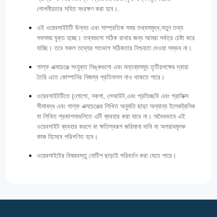
গোপনীয়তার সহিত সংরক্ষণ করা হবে।.
এই ওয়েবসাইটটি উন্নত এবং সাম্প্রতিক সময় তথ্যসমৃদ্ধ,নতুন তথ্য
সবসময় যুক্ত হচ্ছে। তথ্যগুলো সঠিক রাখার জন্য আমরা সর্বত্র চেষ্টা করে
যাচ্ছি। তবে সকল তথ্যের শতভাগ সঠিকতার নিশ্চয়তা দেওয়া সম্ভব না।
গাল্‌ফ এক্সচেঞ্জে সংযুক্ত লিঙ্কগুলো এবং মন্তব্যসমূহ তৃতীয়পক্ষের দ্বারা
তৈরি এতে কোম্পানির নিজস্ব প্রতিফলন নাও থাকতে পারে।
ওয়েবসাইটটিতে (লোগো, নকশা, লেআউট,এবং প্রতিচ্ছবি এবং গ্রাফিক্স
সীমাবদ্ধ এবং গাল্‌ফ এক্সচেঞ্জের লিখিত অনুমতি ছাড়া অন্যান্য ইলেকট্রনিক
বা লিখিত প্রকাশনাগুলিতে এটি ব্যবহার করা যাবে না। অবৈধভাবে এই
ওয়েবসাইট ব্যবহার করলে বা ক্ষতিস্বরূপ জরিমানা দাবি বা অপরাধমূলক
কাজ হিসেবে পরিগণিত হবে।
ওয়েবসাইটের বিষয়বস্তু নোটিশ ছাড়াই পরিবর্তন করা যেতে পারে।