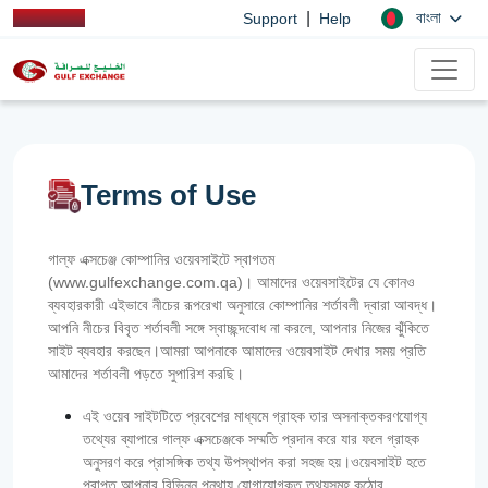
|
বাংলা
Support
Help
Terms of Use
গাল্ফ এক্সচেঞ্জ কোম্পানির ওয়েবসাইটে স্বাগতম
(www.gulfexchange.com.qa)। আমাদের ওয়েবসাইটের যে কোনও
ব্যবহারকারী এইভাবে নীচের রূপরেখা অনুসারে কোম্পানির শর্তাবলী দ্বারা আবদ্ধ।
আপনি নীচের বিবৃত শর্তাবলী সঙ্গে স্বাচ্ছন্দবোধ না করলে, আপনার নিজের ঝুঁকিতে
সাইট ব্যবহার করছেন।আমরা আপনাকে আমাদের ওয়েবসাইট দেখার সময় প্রতি
আমাদের শর্তাবলী পড়তে সুপারিশ করছি।
এই ওয়েব সাইটটিতে প্রবেশের মাধ্যমে গ্রাহক তার অসনাক্তকরণযোগ্য
তথ্যের ব্যাপারে গাল্‌ফ এক্সচেঞ্জকে সম্মতি প্রদান করে যার ফলে গ্রাহক
অনুসরণ করে প্রাসঙ্গিক তথ্য উপস্থাপন করা সহজ হয়।ওয়েবসাইট হতে
প্রাপ্ত আপনার বিভিন্ন পন্থায় যোগাযোগকৃত তথ্যসমূহ কঠোর