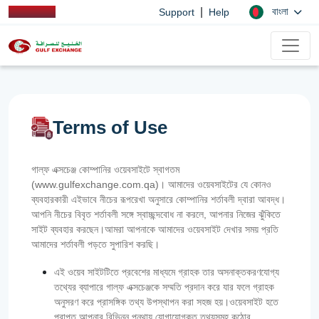
|
বাংলা
Support
Help
Terms of Use
গাল্ফ এক্সচেঞ্জ কোম্পানির ওয়েবসাইটে স্বাগতম
(www.gulfexchange.com.qa)। আমাদের ওয়েবসাইটের যে কোনও
ব্যবহারকারী এইভাবে নীচের রূপরেখা অনুসারে কোম্পানির শর্তাবলী দ্বারা আবদ্ধ।
আপনি নীচের বিবৃত শর্তাবলী সঙ্গে স্বাচ্ছন্দবোধ না করলে, আপনার নিজের ঝুঁকিতে
সাইট ব্যবহার করছেন।আমরা আপনাকে আমাদের ওয়েবসাইট দেখার সময় প্রতি
আমাদের শর্তাবলী পড়তে সুপারিশ করছি।
এই ওয়েব সাইটটিতে প্রবেশের মাধ্যমে গ্রাহক তার অসনাক্তকরণযোগ্য
তথ্যের ব্যাপারে গাল্‌ফ এক্সচেঞ্জকে সম্মতি প্রদান করে যার ফলে গ্রাহক
অনুসরণ করে প্রাসঙ্গিক তথ্য উপস্থাপন করা সহজ হয়।ওয়েবসাইট হতে
প্রাপ্ত আপনার বিভিন্ন পন্থায় যোগাযোগকৃত তথ্যসমূহ কঠোর