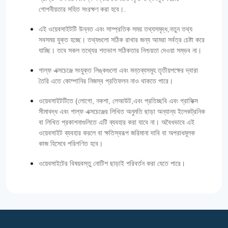
গোপনীয়তার সহিত সংরক্ষণ করা হবে।.
এই ওয়েবসাইটটি উন্নত এবং সাম্প্রতিক সময় তথ্যসমৃদ্ধ,নতুন তথ্য
সবসময় যুক্ত হচ্ছে। তথ্যগুলো সঠিক রাখার জন্য আমরা সর্বত্র চেষ্টা করে
যাচ্ছি। তবে সকল তথ্যের শতভাগ সঠিকতার নিশ্চয়তা দেওয়া সম্ভব না।
গাল্‌ফ এক্সচেঞ্জে সংযুক্ত লিঙ্কগুলো এবং মন্তব্যসমূহ তৃতীয়পক্ষের দ্বারা
তৈরি এতে কোম্পানির নিজস্ব প্রতিফলন নাও থাকতে পারে।
ওয়েবসাইটটিতে (লোগো, নকশা, লেআউট,এবং প্রতিচ্ছবি এবং গ্রাফিক্স
সীমাবদ্ধ এবং গাল্‌ফ এক্সচেঞ্জের লিখিত অনুমতি ছাড়া অন্যান্য ইলেকট্রনিক
বা লিখিত প্রকাশনাগুলিতে এটি ব্যবহার করা যাবে না। অবৈধভাবে এই
ওয়েবসাইট ব্যবহার করলে বা ক্ষতিস্বরূপ জরিমানা দাবি বা অপরাধমূলক
কাজ হিসেবে পরিগণিত হবে।
ওয়েবসাইটের বিষয়বস্তু নোটিশ ছাড়াই পরিবর্তন করা যেতে পারে।