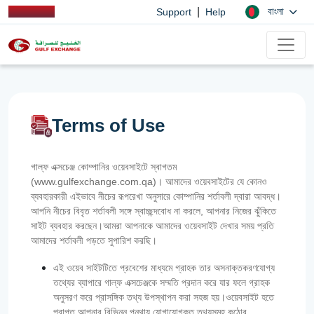
|
বাংলা
Support
Help
Terms of Use
গাল্ফ এক্সচেঞ্জ কোম্পানির ওয়েবসাইটে স্বাগতম
(www.gulfexchange.com.qa)। আমাদের ওয়েবসাইটের যে কোনও
ব্যবহারকারী এইভাবে নীচের রূপরেখা অনুসারে কোম্পানির শর্তাবলী দ্বারা আবদ্ধ।
আপনি নীচের বিবৃত শর্তাবলী সঙ্গে স্বাচ্ছন্দবোধ না করলে, আপনার নিজের ঝুঁকিতে
সাইট ব্যবহার করছেন।আমরা আপনাকে আমাদের ওয়েবসাইট দেখার সময় প্রতি
আমাদের শর্তাবলী পড়তে সুপারিশ করছি।
এই ওয়েব সাইটটিতে প্রবেশের মাধ্যমে গ্রাহক তার অসনাক্তকরণযোগ্য
তথ্যের ব্যাপারে গাল্‌ফ এক্সচেঞ্জকে সম্মতি প্রদান করে যার ফলে গ্রাহক
অনুসরণ করে প্রাসঙ্গিক তথ্য উপস্থাপন করা সহজ হয়।ওয়েবসাইট হতে
প্রাপ্ত আপনার বিভিন্ন পন্থায় যোগাযোগকৃত তথ্যসমূহ কঠোর