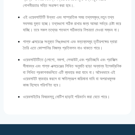
গোপনীয়তার সহিত সংরক্ষণ করা হবে।.
এই ওয়েবসাইটটি উন্নত এবং সাম্প্রতিক সময় তথ্যসমৃদ্ধ,নতুন তথ্য
সবসময় যুক্ত হচ্ছে। তথ্যগুলো সঠিক রাখার জন্য আমরা সর্বত্র চেষ্টা করে
যাচ্ছি। তবে সকল তথ্যের শতভাগ সঠিকতার নিশ্চয়তা দেওয়া সম্ভব না।
গাল্‌ফ এক্সচেঞ্জে সংযুক্ত লিঙ্কগুলো এবং মন্তব্যসমূহ তৃতীয়পক্ষের দ্বারা
তৈরি এতে কোম্পানির নিজস্ব প্রতিফলন নাও থাকতে পারে।
ওয়েবসাইটটিতে (লোগো, নকশা, লেআউট,এবং প্রতিচ্ছবি এবং গ্রাফিক্স
সীমাবদ্ধ এবং গাল্‌ফ এক্সচেঞ্জের লিখিত অনুমতি ছাড়া অন্যান্য ইলেকট্রনিক
বা লিখিত প্রকাশনাগুলিতে এটি ব্যবহার করা যাবে না। অবৈধভাবে এই
ওয়েবসাইট ব্যবহার করলে বা ক্ষতিস্বরূপ জরিমানা দাবি বা অপরাধমূলক
কাজ হিসেবে পরিগণিত হবে।
ওয়েবসাইটের বিষয়বস্তু নোটিশ ছাড়াই পরিবর্তন করা যেতে পারে।