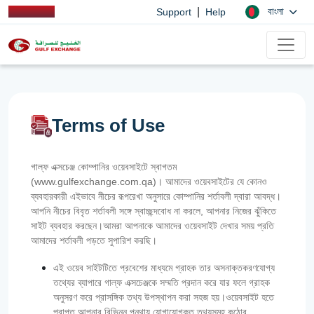
|
বাংলা
Support
Help
Terms of Use
গাল্ফ এক্সচেঞ্জ কোম্পানির ওয়েবসাইটে স্বাগতম
(www.gulfexchange.com.qa)। আমাদের ওয়েবসাইটের যে কোনও
ব্যবহারকারী এইভাবে নীচের রূপরেখা অনুসারে কোম্পানির শর্তাবলী দ্বারা আবদ্ধ।
আপনি নীচের বিবৃত শর্তাবলী সঙ্গে স্বাচ্ছন্দবোধ না করলে, আপনার নিজের ঝুঁকিতে
সাইট ব্যবহার করছেন।আমরা আপনাকে আমাদের ওয়েবসাইট দেখার সময় প্রতি
আমাদের শর্তাবলী পড়তে সুপারিশ করছি।
এই ওয়েব সাইটটিতে প্রবেশের মাধ্যমে গ্রাহক তার অসনাক্তকরণযোগ্য
তথ্যের ব্যাপারে গাল্‌ফ এক্সচেঞ্জকে সম্মতি প্রদান করে যার ফলে গ্রাহক
অনুসরণ করে প্রাসঙ্গিক তথ্য উপস্থাপন করা সহজ হয়।ওয়েবসাইট হতে
প্রাপ্ত আপনার বিভিন্ন পন্থায় যোগাযোগকৃত তথ্যসমূহ কঠোর