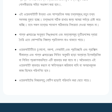
গোপনীয়তার সহিত সংরক্ষণ করা হবে।.
এই ওয়েবসাইটটি উন্নত এবং সাম্প্রতিক সময় তথ্যসমৃদ্ধ,নতুন তথ্য
সবসময় যুক্ত হচ্ছে। তথ্যগুলো সঠিক রাখার জন্য আমরা সর্বত্র চেষ্টা করে
যাচ্ছি। তবে সকল তথ্যের শতভাগ সঠিকতার নিশ্চয়তা দেওয়া সম্ভব না।
গাল্‌ফ এক্সচেঞ্জে সংযুক্ত লিঙ্কগুলো এবং মন্তব্যসমূহ তৃতীয়পক্ষের দ্বারা
তৈরি এতে কোম্পানির নিজস্ব প্রতিফলন নাও থাকতে পারে।
ওয়েবসাইটটিতে (লোগো, নকশা, লেআউট,এবং প্রতিচ্ছবি এবং গ্রাফিক্স
সীমাবদ্ধ এবং গাল্‌ফ এক্সচেঞ্জের লিখিত অনুমতি ছাড়া অন্যান্য ইলেকট্রনিক
বা লিখিত প্রকাশনাগুলিতে এটি ব্যবহার করা যাবে না। অবৈধভাবে এই
ওয়েবসাইট ব্যবহার করলে বা ক্ষতিস্বরূপ জরিমানা দাবি বা অপরাধমূলক
কাজ হিসেবে পরিগণিত হবে।
ওয়েবসাইটের বিষয়বস্তু নোটিশ ছাড়াই পরিবর্তন করা যেতে পারে।