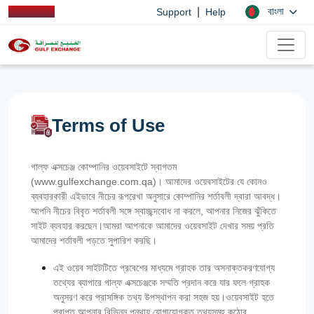
|
বাংলা
Support
Help
Terms of Use
গাল্ফ এক্সচেঞ্জ কোম্পানির ওয়েবসাইটে স্বাগতম
(www.gulfexchange.com.qa)। আমাদের ওয়েবসাইটের যে কোনও
ব্যবহারকারী এইভাবে নীচের রূপরেখা অনুসারে কোম্পানির শর্তাবলী দ্বারা আবদ্ধ।
আপনি নীচের বিবৃত শর্তাবলী সঙ্গে স্বাচ্ছন্দবোধ না করলে, আপনার নিজের ঝুঁকিতে
সাইট ব্যবহার করছেন।আমরা আপনাকে আমাদের ওয়েবসাইট দেখার সময় প্রতি
আমাদের শর্তাবলী পড়তে সুপারিশ করছি।
এই ওয়েব সাইটটিতে প্রবেশের মাধ্যমে গ্রাহক তার অসনাক্তকরণযোগ্য
তথ্যের ব্যাপারে গাল্‌ফ এক্সচেঞ্জকে সম্মতি প্রদান করে যার ফলে গ্রাহক
অনুসরণ করে প্রাসঙ্গিক তথ্য উপস্থাপন করা সহজ হয়।ওয়েবসাইট হতে
প্রাপ্ত আপনার বিভিন্ন পন্থায় যোগাযোগকৃত তথ্যসমূহ কঠোর