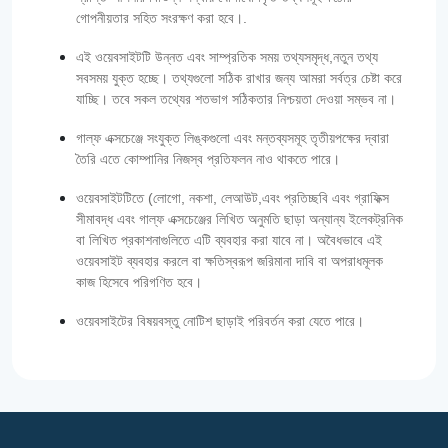
গোপনীয়তার সহিত সংরক্ষণ করা হবে।.
এই ওয়েবসাইটটি উন্নত এবং সাম্প্রতিক সময় তথ্যসমৃদ্ধ,নতুন তথ্য
সবসময় যুক্ত হচ্ছে। তথ্যগুলো সঠিক রাখার জন্য আমরা সর্বত্র চেষ্টা করে
যাচ্ছি। তবে সকল তথ্যের শতভাগ সঠিকতার নিশ্চয়তা দেওয়া সম্ভব না।
গাল্‌ফ এক্সচেঞ্জে সংযুক্ত লিঙ্কগুলো এবং মন্তব্যসমূহ তৃতীয়পক্ষের দ্বারা
তৈরি এতে কোম্পানির নিজস্ব প্রতিফলন নাও থাকতে পারে।
ওয়েবসাইটটিতে (লোগো, নকশা, লেআউট,এবং প্রতিচ্ছবি এবং গ্রাফিক্স
সীমাবদ্ধ এবং গাল্‌ফ এক্সচেঞ্জের লিখিত অনুমতি ছাড়া অন্যান্য ইলেকট্রনিক
বা লিখিত প্রকাশনাগুলিতে এটি ব্যবহার করা যাবে না। অবৈধভাবে এই
ওয়েবসাইট ব্যবহার করলে বা ক্ষতিস্বরূপ জরিমানা দাবি বা অপরাধমূলক
কাজ হিসেবে পরিগণিত হবে।
ওয়েবসাইটের বিষয়বস্তু নোটিশ ছাড়াই পরিবর্তন করা যেতে পারে।