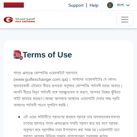
|
বাংলা
Support
Help
Terms of Use
গাল্ফ এক্সচেঞ্জ কোম্পানির ওয়েবসাইটে স্বাগতম
(www.gulfexchange.com.qa)। আমাদের ওয়েবসাইটের যে কোনও
ব্যবহারকারী এইভাবে নীচের রূপরেখা অনুসারে কোম্পানির শর্তাবলী দ্বারা আবদ্ধ।
আপনি নীচের বিবৃত শর্তাবলী সঙ্গে স্বাচ্ছন্দবোধ না করলে, আপনার নিজের ঝুঁকিতে
সাইট ব্যবহার করছেন।আমরা আপনাকে আমাদের ওয়েবসাইট দেখার সময় প্রতি
আমাদের শর্তাবলী পড়তে সুপারিশ করছি।
এই ওয়েব সাইটটিতে প্রবেশের মাধ্যমে গ্রাহক তার অসনাক্তকরণযোগ্য
তথ্যের ব্যাপারে গাল্‌ফ এক্সচেঞ্জকে সম্মতি প্রদান করে যার ফলে গ্রাহক
অনুসরণ করে প্রাসঙ্গিক তথ্য উপস্থাপন করা সহজ হয়।ওয়েবসাইট হতে
প্রাপ্ত আপনার বিভিন্ন পন্থায় যোগাযোগকৃত তথ্যসমূহ কঠোর