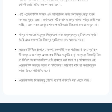
গোপনীয়তার সহিত সংরক্ষণ করা হবে।.
এই ওয়েবসাইটটি উন্নত এবং সাম্প্রতিক সময় তথ্যসমৃদ্ধ,নতুন তথ্য
সবসময় যুক্ত হচ্ছে। তথ্যগুলো সঠিক রাখার জন্য আমরা সর্বত্র চেষ্টা করে
যাচ্ছি। তবে সকল তথ্যের শতভাগ সঠিকতার নিশ্চয়তা দেওয়া সম্ভব না।
গাল্‌ফ এক্সচেঞ্জে সংযুক্ত লিঙ্কগুলো এবং মন্তব্যসমূহ তৃতীয়পক্ষের দ্বারা
তৈরি এতে কোম্পানির নিজস্ব প্রতিফলন নাও থাকতে পারে।
ওয়েবসাইটটিতে (লোগো, নকশা, লেআউট,এবং প্রতিচ্ছবি এবং গ্রাফিক্স
সীমাবদ্ধ এবং গাল্‌ফ এক্সচেঞ্জের লিখিত অনুমতি ছাড়া অন্যান্য ইলেকট্রনিক
বা লিখিত প্রকাশনাগুলিতে এটি ব্যবহার করা যাবে না। অবৈধভাবে এই
ওয়েবসাইট ব্যবহার করলে বা ক্ষতিস্বরূপ জরিমানা দাবি বা অপরাধমূলক
কাজ হিসেবে পরিগণিত হবে।
ওয়েবসাইটের বিষয়বস্তু নোটিশ ছাড়াই পরিবর্তন করা যেতে পারে।