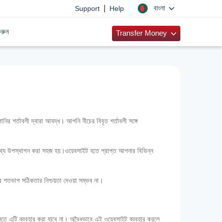
|
বাংলা
Support
Help
রুন
Transfer Money
শর্তাবলী দ্বারা আবদ্ধ। আপনি নীচের বিবৃত শর্তাবলী সঙ্গে
িক তথ্য উপস্থাপন করা সহজ হয়।ওয়েবসাইট হতে প্রাপ্ত আপনার বিভিন্ন
যের শতভাগ সঠিকতার নিশ্চয়তা দেওয়া সম্ভব না।
গুলিতে এটি ব্যবহার করা যাবে না। অবৈধভাবে এই ওয়েবসাইট ব্যবহার করলে