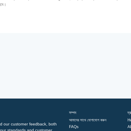
 হবে।
সম্পদ
দ্
আমাদের সাথে যোগাযোগ করুন
H
d our customer feedback, both
FAQs
A
ng our standards and customer