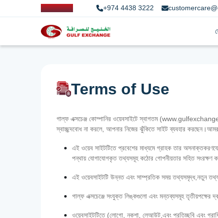
+974 4438 3222
customercare@
Terms of Use
গাল্ফ এক্সচেঞ্জ কোম্পানির ওয়েবসাইটে স্বাগতম (www.gulfexchange.c
স্বাচ্ছন্দবোধ না করলে, আপনার নিজের ঝুঁকিতে সাইট ব্যবহার করছেন।আম
এই ওয়েব সাইটটিতে প্রবেশের মাধ্যমে গ্রাহক তার অসনাক্তকরণযোগ্
পন্থায় যোগাযোগকৃত তথ্যসমূহ কঠোর গোপনীয়তার সহিত সংরক্ষণ ক
এই ওয়েবসাইটটি উন্নত এবং সাম্প্রতিক সময় তথ্যসমৃদ্ধ,নতুন তথ্য
গাল্‌ফ এক্সচেঞ্জে সংযুক্ত লিঙ্কগুলো এবং মন্তব্যসমূহ তৃতীয়পক্ষে
ওয়েবসাইটটিতে (লোগো, নকশা, লেআউট,এবং প্রতিচ্ছবি এবং গ্রাফিক্