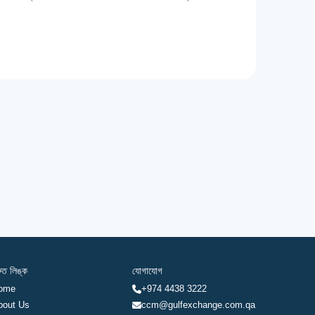
রুত লিঙ্ক
যোগাযোগ
ome
+974 4438 3222
bout Us
ccm@gulfexchange.com.qa