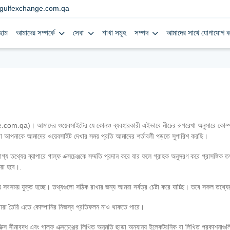
gulfexchange.com.qa
হোম
আমাদের সম্পর্কে
সেবা
শাখা সমূহ
সম্পদ
আমাদের সাথে যোগাযোগ ক
om.qa)। আমাদের ওয়েবসাইটের যে কোনও ব্যবহারকারী এইভাবে নীচের রূপরেখা অনুসারে কোম্পানির 
রা আপনাকে আমাদের ওয়েবসাইট দেখার সময় প্রতি আমাদের শর্তাবলী পড়তে সুপারিশ করছি।
য তথ্যের ব্যাপারে গাল্‌ফ এক্সচেঞ্জকে সম্মতি প্রদান করে যার ফলে গ্রাহক অনুসরণ করে প্রাসঙ্গ
রা হবে।.
 সবসময় যুক্ত হচ্ছে। তথ্যগুলো সঠিক রাখার জন্য আমরা সর্বত্র চেষ্টা করে যাচ্ছি। তবে সকল তথ্
র দ্বারা তৈরি এতে কোম্পানির নিজস্ব প্রতিফলন নাও থাকতে পারে।
স সীমাবদ্ধ এবং গাল্‌ফ এক্সচেঞ্জের লিখিত অনুমতি ছাড়া অন্যান্য ইলেকট্রনিক বা লিখিত প্রকাশনা