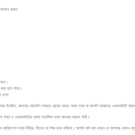
োগাযোগ করুন:
ত হবে।
 করা হতে পারে।
ি দেখে
নার ইমেইল, আপনার মোবাইল নাম্বার এছাড়া আরও অন্য তথ্য যা আপনি আমাদের ওয়েবসাইটে ব্যাব
 তথ্য ও ওয়েবসাইটের দ্বারা সংরক্ষিত তথ্য ব্যবহার করতে পারি।
র ব্যক্তিগত তথ্য বিক্রি, বিতরণ বা লিজ করে থাকিনা। আপনি যদি মনে করেন যে আপনার কোনও ব্যক