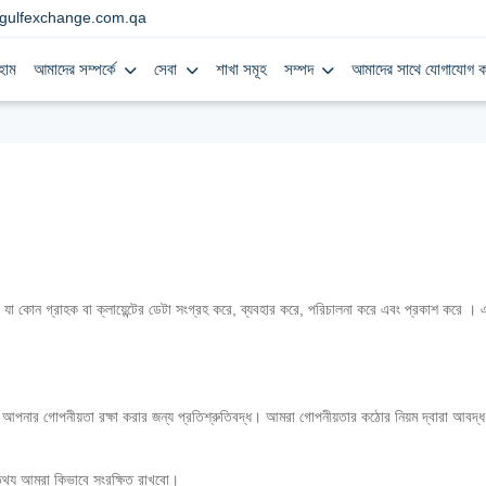
gulfexchange.com.qa
হোম
আমাদের সম্পর্কে
সেবা
শাখা সমূহ
সম্পদ
আমাদের সাথে যোগাযোগ ক
া কোন গ্রাহক বা ক্লায়েন্টের ডেটা সংগ্রহ করে, ব্যবহার করে, পরিচালনা করে এবং প্রকাশ করে । এট
বে আপনার গোপনীয়তা রক্ষা করার জন্য প্রতিশ্রুতিবদ্ধ। আমরা গোপনীয়তার কঠোর নিয়ম দ্বারা আবদ্
থ্য আমরা কিভাবে সংরক্ষিত রাখবো।