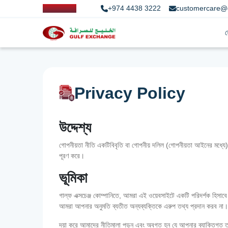
+974 4438 3222
customercare@
Privacy Policy
উদ্দেশ্য
গোপনীয়তা নীতি একটিবিবৃতি বা গোপনীয় দলিল (গোপনীয়তা আইনের মধ্যে) য
পূরণ করে।
ভূমিকা
গাল্‌ফ এক্সচেঞ্জ কোম্পানিতে, আমরা এই ওয়েবসাইটে একটি পরিদর্শক হিসা
আমরা আপনার অনুমতি ব্যতীত অন্যব্যক্তিকে এরুপ তথ্য প্রদান করব না।
দয়া করে আমাদের নীতিমালা পড়ুন এবং অবগত হন যে আপনার ব্যাক্তিগত ত