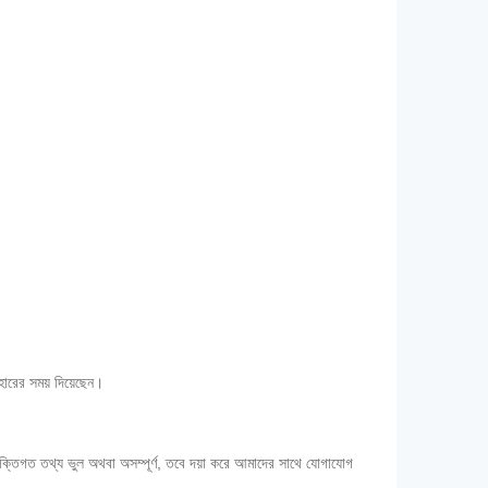
হারের সময় দিয়েছেন।
্তিগত তথ্য ভুল অথবা অসম্পূর্ণ, তবে দয়া করে আমাদের সাথে যোগাযোগ