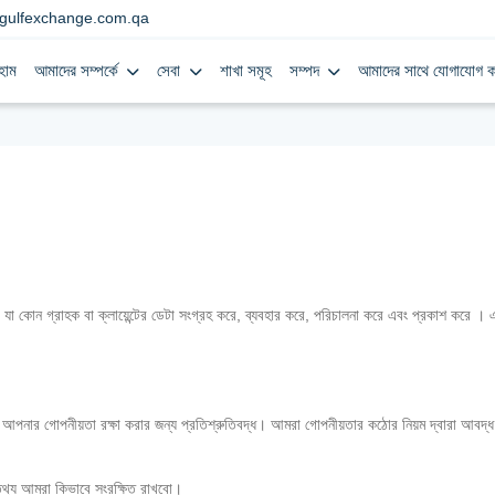
gulfexchange.com.qa
হোম
আমাদের সম্পর্কে
সেবা
শাখা সমূহ
সম্পদ
আমাদের সাথে যোগাযোগ ক
া কোন গ্রাহক বা ক্লায়েন্টের ডেটা সংগ্রহ করে, ব্যবহার করে, পরিচালনা করে এবং প্রকাশ করে । এট
বে আপনার গোপনীয়তা রক্ষা করার জন্য প্রতিশ্রুতিবদ্ধ। আমরা গোপনীয়তার কঠোর নিয়ম দ্বারা আবদ্
থ্য আমরা কিভাবে সংরক্ষিত রাখবো।