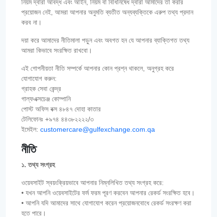
নিয়ম দ্বারা আবদ্ধ এবং আইন, নিয়ম বা বিধিনিষেধ দ্বারা আমাদের তা করার
প্রয়োজন নেই, আমরা আপনার অনুমতি ব্যতীত অন্যব্যক্তিকে এরুপ তথ্য প্রদান
করব না।
দয়া করে আমাদের নীতিমালা পড়ুন এবং অবগত হন যে আপনার ব্যাক্তিগত তথ্য
আমরা কিভাবে সংরক্ষিত রাখবো।
এই গোপনীয়তা নীতি সম্পর্কে আপনার কোন প্রশ্ন থাকলে, অনুগ্রহ করে
যোগাযোগ করুন:
গ্রাহক সেবা কেন্দ্র
গাল্‌ফএক্সচেঞ্জ কোম্পানি
পোস্ট অফিস বক্স ৪৮৪৭ দোহা কাতার
টেলিফোনঃ +৯৭৪ ৪৪৩৮২২২২/৩
ইমেইল:
customercare@gulfexchange.com.qa
নীতি
১. তথ্য সংগ্রহ
ওয়েবসাইট স্বয়ংক্রিয়ভাবে আপনার নিম্নলিখিত তথ্য সংগ্রহ করে:
• যখন আপনি ওয়েবসাইটের ফর্ম ফরম পূরণ করবেন আপনার রেকর্ড সংরক্ষিত হবে।
• আপনি যদি আমাদের সাথে যোগাযোগ করেন প্রয়োজনবোধে রেকর্ড সংরক্ষণ করা
হতে পারে।