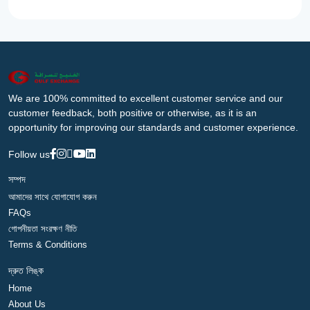
We are 100% committed to excellent customer service and our
customer feedback, both positive or otherwise, as it is an
opportunity for improving our standards and customer experience.
Follow us
সম্পদ
আমাদের সাথে যোগাযোগ করুন
FAQs
গোপনীয়তা সংরক্ষণ নীতি
Terms & Conditions
দ্রুত লিঙ্ক
Home
About Us