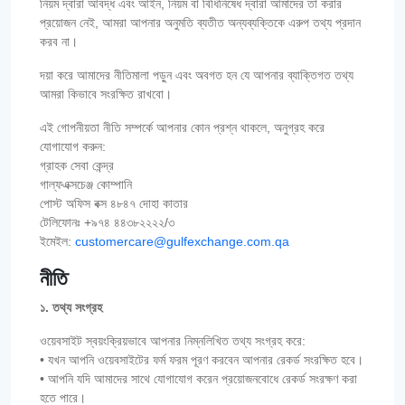
নিয়ম দ্বারা আবদ্ধ এবং আইন, নিয়ম বা বিধিনিষেধ দ্বারা আমাদের তা করার
প্রয়োজন নেই, আমরা আপনার অনুমতি ব্যতীত অন্যব্যক্তিকে এরুপ তথ্য প্রদান
করব না।
দয়া করে আমাদের নীতিমালা পড়ুন এবং অবগত হন যে আপনার ব্যাক্তিগত তথ্য
আমরা কিভাবে সংরক্ষিত রাখবো।
এই গোপনীয়তা নীতি সম্পর্কে আপনার কোন প্রশ্ন থাকলে, অনুগ্রহ করে
যোগাযোগ করুন:
গ্রাহক সেবা কেন্দ্র
গাল্‌ফএক্সচেঞ্জ কোম্পানি
পোস্ট অফিস বক্স ৪৮৪৭ দোহা কাতার
টেলিফোনঃ +৯৭৪ ৪৪৩৮২২২২/৩
ইমেইল:
customercare@gulfexchange.com.qa
নীতি
১. তথ্য সংগ্রহ
ওয়েবসাইট স্বয়ংক্রিয়ভাবে আপনার নিম্নলিখিত তথ্য সংগ্রহ করে:
• যখন আপনি ওয়েবসাইটের ফর্ম ফরম পূরণ করবেন আপনার রেকর্ড সংরক্ষিত হবে।
• আপনি যদি আমাদের সাথে যোগাযোগ করেন প্রয়োজনবোধে রেকর্ড সংরক্ষণ করা
হতে পারে।