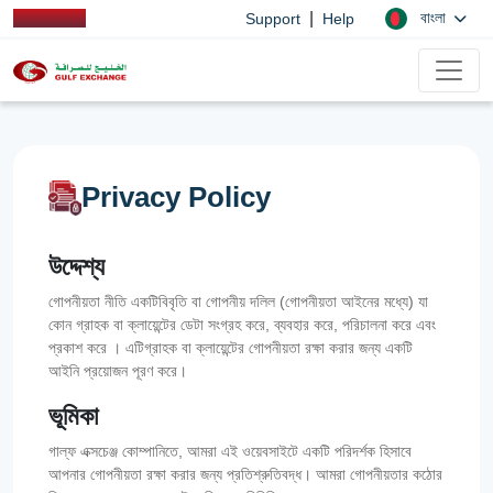
|
বাংলা
Support
Help
Privacy Policy
উদ্দেশ্য
গোপনীয়তা নীতি একটিবিবৃতি বা গোপনীয় দলিল (গোপনীয়তা আইনের মধ্যে) যা
কোন গ্রাহক বা ক্লায়েন্টের ডেটা সংগ্রহ করে, ব্যবহার করে, পরিচালনা করে এবং
প্রকাশ করে । এটিগ্রাহক বা ক্লায়েন্টের গোপনীয়তা রক্ষা করার জন্য একটি
আইনি প্রয়োজন পূরণ করে।
ভূমিকা
গাল্‌ফ এক্সচেঞ্জ কোম্পানিতে, আমরা এই ওয়েবসাইটে একটি পরিদর্শক হিসাবে
আপনার গোপনীয়তা রক্ষা করার জন্য প্রতিশ্রুতিবদ্ধ। আমরা গোপনীয়তার কঠোর