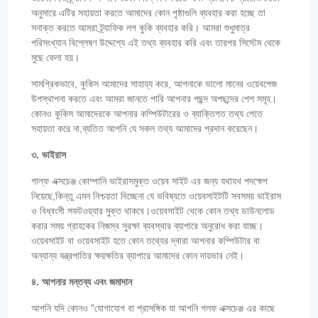
অনুসারে এটির সহায়তা করতে আমাদের কোন পৃষ্ঠাগুলি ব্যবহার করা হচ্ছে তা
সনাক্ত করতে আমরা ট্র্যাফিক লগ কুকি ব্যবহার করি। আমরা শুধুমাত্র
পরিসংখ্যান বিশ্লেষণ উদ্দেশ্যে এই তথ্য ব্যবহার করি এবং তারপর সিস্টেম থেকে
মুছে ফেলা হয়।
সামগ্রিকভাবে, কুকিস আমাদের সাহায্য করে, আপনাকে ভালো মানের ওয়েবপেজ
উপস্থাপনা করতে এবং আমরা জানতে পারি আপনার পছন্দ অপছন্দের পেশ সমূহ।
কোনও কুকিস আমাদেরকে আপনার কম্পিউটারের ও ব্যাক্তিগত তথ্য পেতে
সহায়তা করে না,ব্যতিত আপনি যে সকল তথ্য আমাদের প্রদান করেছেন।
৩. ভাইরাস
গাল্‌ফ এক্সচেঞ্জ কোম্পানি ভাইরাসমুক্ত ওয়েব সাইট এর জন্য যথাযথ পদক্ষেপ
নিয়েছে,কিন্তু এমন নিশ্চয়তা দিচ্ছেনা যে ভবিষ্যতে ওয়েবসাইটটি সবসময় ভাইরাস
ও বিধ্বংসী সফটওয়্যার মুক্ত থাকবে।ওয়েবসাইট থেকে কোন তথ্য ডাউনলোড
করার সময় গ্রাহকের নিজস্ব সুরক্ষা ব্যবস্থার ব্যাপারে অনুরোধ করা যাচ্ছ।
ওয়েবসাইট বা ওয়েবসাইট হতে কোন তথ্যের দ্বারা আপনার কম্পিউটার বা
অন্যান্য যন্ত্রপাতির ক্ষয়ক্ষতির ব্যাপারে আমাদের কোন দায়ভার নেই।
৪. আপনার মন্তব্য এবং জমাদান
আপনি যদি কোনও "যোগাযোগ বা প্রাসঙ্গিক যা আপনি গলফ এক্সচেঞ্জ এর কাছে