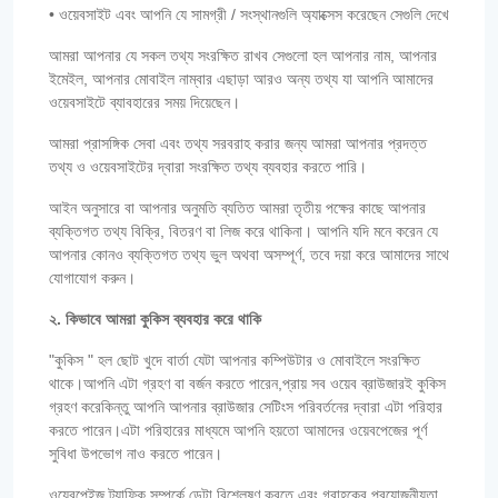
• ওয়েবসাইট এবং আপনি যে সামগ্রী / সংস্থানগুলি অ্যাক্সেস করেছেন সেগুলি দেখে
আমরা আপনার যে সকল তথ্য সংরক্ষিত রাখব সেগুলো হল আপনার নাম, আপনার
ইমেইল, আপনার মোবাইল নাম্বার এছাড়া আরও অন্য তথ্য যা আপনি আমাদের
ওয়েবসাইটে ব্যাবহারের সময় দিয়েছেন।
আমরা প্রাসঙ্গিক সেবা এবং তথ্য সরবরাহ করার জন্য আমরা আপনার প্রদত্ত
তথ্য ও ওয়েবসাইটের দ্বারা সংরক্ষিত তথ্য ব্যবহার করতে পারি।
আইন অনুসারে বা আপনার অনুমতি ব্যতিত আমরা তৃতীয় পক্ষের কাছে আপনার
ব্যক্তিগত তথ্য বিক্রি, বিতরণ বা লিজ করে থাকিনা। আপনি যদি মনে করেন যে
আপনার কোনও ব্যক্তিগত তথ্য ভুল অথবা অসম্পূর্ণ, তবে দয়া করে আমাদের সাথে
যোগাযোগ করুন।
২. কিভাবে আমরা কুকিস ব্যবহার করে থাকি
"কুকিস " হল ছোট খুদে বার্তা যেটা আপনার কম্পিউটার ও মোবাইলে সংরক্ষিত
থাকে।আপনি এটা গ্রহণ বা বর্জন করতে পারেন,প্রায় সব ওয়েব ব্রাউজারই কুকিস
গ্রহণ করেকিন্তু আপনি আপনার ব্রাউজার সেটিংস পরিবর্তনের দ্বারা এটা পরিহার
করতে পারেন।এটা পরিহারের মাধ্যমে আপনি হয়তো আমাদের ওয়েবপেজের পূর্ণ
সুবিধা উপভোগ নাও করতে পারেন।
ওয়েবপেইজ ট্র্যাফিক সম্পর্কে ডেটা বিশ্লেষণ করতে এবং গ্রাহকের প্রয়োজনীয়তা