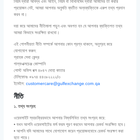
নিয়ম দ্বারা আবদ্ধ এবং আইন, নিয়ম বা বিধিনিষেধ দ্বারা আমাদের তা করার
প্রয়োজন নেই, আমরা আপনার অনুমতি ব্যতীত অন্যব্যক্তিকে এরুপ তথ্য প্রদান
করব না।
দয়া করে আমাদের নীতিমালা পড়ুন এবং অবগত হন যে আপনার ব্যাক্তিগত তথ্য
আমরা কিভাবে সংরক্ষিত রাখবো।
এই গোপনীয়তা নীতি সম্পর্কে আপনার কোন প্রশ্ন থাকলে, অনুগ্রহ করে
যোগাযোগ করুন:
গ্রাহক সেবা কেন্দ্র
গাল্‌ফএক্সচেঞ্জ কোম্পানি
পোস্ট অফিস বক্স ৪৮৪৭ দোহা কাতার
টেলিফোনঃ +৯৭৪ ৪৪৩৮২২২২/৩
ইমেইল:
customercare@gulfexchange.com.qa
নীতি
১. তথ্য সংগ্রহ
ওয়েবসাইট স্বয়ংক্রিয়ভাবে আপনার নিম্নলিখিত তথ্য সংগ্রহ করে:
• যখন আপনি ওয়েবসাইটের ফর্ম ফরম পূরণ করবেন আপনার রেকর্ড সংরক্ষিত হবে।
• আপনি যদি আমাদের সাথে যোগাযোগ করেন প্রয়োজনবোধে রেকর্ড সংরক্ষণ করা
হতে পারে।