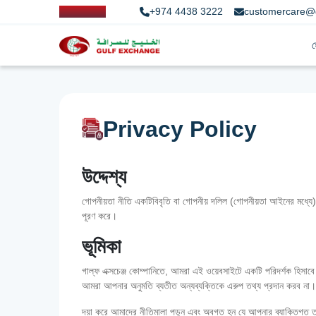
+974 4438 3222
customercare@
Privacy Policy
উদ্দেশ্য
গোপনীয়তা নীতি একটিবিবৃতি বা গোপনীয় দলিল (গোপনীয়তা আইনের মধ্যে) য
পূরণ করে।
ভূমিকা
গাল্‌ফ এক্সচেঞ্জ কোম্পানিতে, আমরা এই ওয়েবসাইটে একটি পরিদর্শক হিসা
আমরা আপনার অনুমতি ব্যতীত অন্যব্যক্তিকে এরুপ তথ্য প্রদান করব না।
দয়া করে আমাদের নীতিমালা পড়ুন এবং অবগত হন যে আপনার ব্যাক্তিগত ত