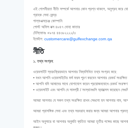
এই গোপনীয়তা নীতি সম্পর্কে আপনার কোন প্রশ্ন থাকলে, অনুগ্রহ করে য
গ্রাহক সেবা কেন্দ্র
গাল্‌ফএক্সচেঞ্জ কোম্পানি
পোস্ট অফিস বক্স ৪৮৪৭ দোহা কাতার
টেলিফোনঃ +৯৭৪ ৪৪৩৮২২২২/৩
ইমেইল:
customercare@gulfexchange.com.qa
নীতি
১. তথ্য সংগ্রহ
ওয়েবসাইট স্বয়ংক্রিয়ভাবে আপনার নিম্নলিখিত তথ্য সংগ্রহ করে:
• যখন আপনি ওয়েবসাইটের ফর্ম ফরম পূরণ করবেন আপনার রেকর্ড সংরক্ষি
• আপনি যদি আমাদের সাথে যোগাযোগ করেন প্রয়োজনবোধে রেকর্ড সংরক্ষণ
• ওয়েবসাইট এবং আপনি যে সামগ্রী / সংস্থানগুলি অ্যাক্সেস করেছেন সেগুল
আমরা আপনার যে সকল তথ্য সংরক্ষিত রাখব সেগুলো হল আপনার নাম, আপ
আমরা প্রাসঙ্গিক সেবা এবং তথ্য সরবরাহ করার জন্য আমরা আপনার প্রদত্ত
আইন অনুসারে বা আপনার অনুমতি ব্যতিত আমরা তৃতীয় পক্ষের কাছে আপনা
করুন।