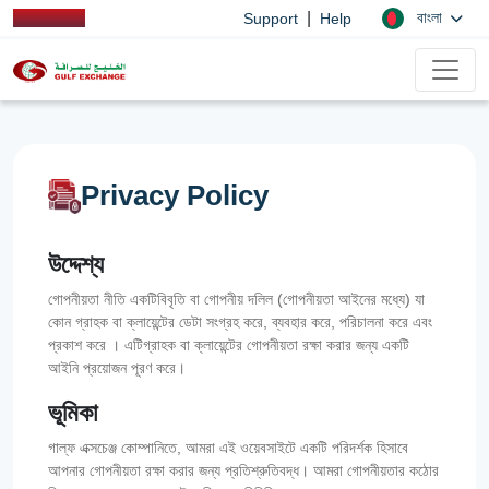
|
বাংলা
Support
Help
Privacy Policy
উদ্দেশ্য
গোপনীয়তা নীতি একটিবিবৃতি বা গোপনীয় দলিল (গোপনীয়তা আইনের মধ্যে) যা
কোন গ্রাহক বা ক্লায়েন্টের ডেটা সংগ্রহ করে, ব্যবহার করে, পরিচালনা করে এবং
প্রকাশ করে । এটিগ্রাহক বা ক্লায়েন্টের গোপনীয়তা রক্ষা করার জন্য একটি
আইনি প্রয়োজন পূরণ করে।
ভূমিকা
গাল্‌ফ এক্সচেঞ্জ কোম্পানিতে, আমরা এই ওয়েবসাইটে একটি পরিদর্শক হিসাবে
আপনার গোপনীয়তা রক্ষা করার জন্য প্রতিশ্রুতিবদ্ধ। আমরা গোপনীয়তার কঠোর