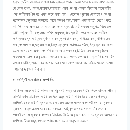
হস্তান্তরিত করেছেন ওয়েবসাইট ইমেইল অথবা অন্য কোন মাধ্যমে যাতে রয়েছে
যে কোন তথ্য,প্রশ্ন,মতামত,সাজেশন,ধারণা অথবা এরকম কিছু,তা অগোপনীয়
এবং মালিকানাধীন নয় এমন ভাবে গণ্য হবে। যেকোন প্রকার যোগাযোগ অথবা
প্রাসঙ্গিক স্বেচ্ছায় আমাদের কাছে সমর্পণ করে,অথবা ওয়েবসাইটে প্রেরণ করে
আপনি গলফ এক্সচেঞ্জ কে এবং এর সকল ব্যাবহারকারীগনদের অনুমতি দিয়েছেন,
এটি বিশ্বব্যাপী অস্বতন্ত্র,অধিকারভুক্ত, চিরস্তায়ী,অনড় এবং এর অধীনে
লাইসেন্সযোগ্য লাইসেন্স ব্যাবহার করা,পুনর্বণ্টন করা, পরিমিত করা, উপযোজন
করা,প্রকাশ করা,অনুবাদ করা,সিদ্ধান্তমূলক কর্মকাণ্ড গঠন,বিন্যাস্ত করা এবং
এমন যোগাযোগ অথবা প্রাসঙ্গিক যে কোন প্রকারে,মিডিয়া অথবা প্রযুক্তির
মাধ্যমে প্রকাশ করা।আমরা যেকোন প্রকার যোগাযোগ অথবা প্রাসঙ্গিক,প্রেরিত
অথবা সমর্পিত,অথবা এই ধরনের কোন যোগাযোগ অথবা প্রাসঙ্গিক ফেরত দেওয়া
এগুলোর দায়ভার নিব না।
৫. সংশ্লিষ্ট ওয়েবলিংক সম্পর্কিত
আমাদের ওয়েবসাইটে আপনাদের পছন্দসই অন্য ওয়েবসাইটের লিংক থাকতে পারে।
আপনি যখন আমাদের সাইট ব্যতিত অন্য সাইটে পরিদর্শন ও কোনরূপ তথ্য
সংশ্লিষ্ট ওয়েবসাইটে প্রদান করে থাকেন তাহলে আপনার গোপনীয়তা ও সুরক্ষার
ব্যাপারে গাল্‌ফ এক্সচেঞ্জের কোন দায়ভার নেই।প্রত্যেক কোম্পানির তাদের
গোপনীয়তা ও সুরক্ষার ব্যাপারে নিজনিজ নীতি অনুসরণ করে থাকে সুতরাং আপনাদের
সংশ্লিষ্ট বিষয় সমূহ যথাযথ পর্যালোচনা করার অনুরোধ রইলো।