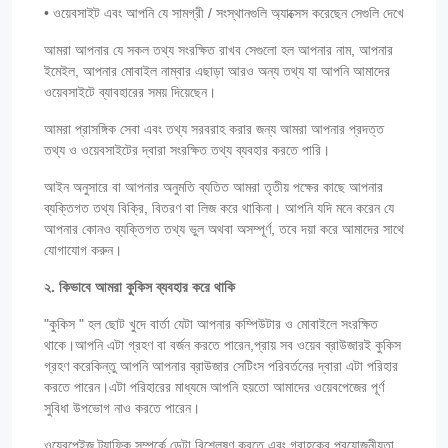
• ওয়েবসাইট এবং আপনি যে সামগ্রী / সংস্থানগুলি অ্যাক্সেস করেছেন সেগুলি দেখে
আমরা আপনার যে সকল তথ্য সংরক্ষিত রাখব সেগুলো হল আপনার নাম, আপনার
ইমেইল, আপনার মোবাইল নাম্বার এছাড়া আরও অন্য তথ্য যা আপনি আমাদের
ওয়েবসাইটে ব্যাবহারের সময় দিয়েছেন।
আমরা প্রাসঙ্গিক সেবা এবং তথ্য সরবরাহ করার জন্য আমরা আপনার প্রদত্ত
তথ্য ও ওয়েবসাইটের দ্বারা সংরক্ষিত তথ্য ব্যবহার করতে পারি।
আইন অনুসারে বা আপনার অনুমতি ব্যতিত আমরা তৃতীয় পক্ষের কাছে আপনার
ব্যক্তিগত তথ্য বিক্রি, বিতরণ বা লিজ করে থাকিনা। আপনি যদি মনে করেন যে
আপনার কোনও ব্যক্তিগত তথ্য ভুল অথবা অসম্পূর্ণ, তবে দয়া করে আমাদের সাথে
যোগাযোগ করুন।
২. কিভাবে আমরা কুকিস ব্যবহার করে থাকি
"কুকিস " হল ছোট খুদে বার্তা যেটা আপনার কম্পিউটার ও মোবাইলে সংরক্ষিত
থাকে।আপনি এটা গ্রহণ বা বর্জন করতে পারেন,প্রায় সব ওয়েব ব্রাউজারই কুকিস
গ্রহণ করেকিন্তু আপনি আপনার ব্রাউজার সেটিংস পরিবর্তনের দ্বারা এটা পরিহার
করতে পারেন।এটা পরিহারের মাধ্যমে আপনি হয়তো আমাদের ওয়েবপেজের পূর্ণ
সুবিধা উপভোগ নাও করতে পারেন।
ওয়েবপেইজ ট্র্যাফিক সম্পর্কে ডেটা বিশ্লেষণ করতে এবং গ্রাহকের প্রয়োজনীয়তা