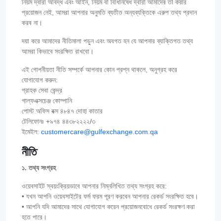
নিয়ম দ্বারা আবদ্ধ এবং আইন, নিয়ম বা বিধিনিষেধ দ্বারা আমাদের তা করার
প্রয়োজন নেই, আমরা আপনার অনুমতি ব্যতীত অন্যব্যক্তিকে এরুপ তথ্য প্রদান
করব না।
দয়া করে আমাদের নীতিমালা পড়ুন এবং অবগত হন যে আপনার ব্যাক্তিগত তথ্য
আমরা কিভাবে সংরক্ষিত রাখবো।
এই গোপনীয়তা নীতি সম্পর্কে আপনার কোন প্রশ্ন থাকলে, অনুগ্রহ করে
যোগাযোগ করুন:
গ্রাহক সেবা কেন্দ্র
গাল্‌ফএক্সচেঞ্জ কোম্পানি
পোস্ট অফিস বক্স ৪৮৪৭ দোহা কাতার
টেলিফোনঃ +৯৭৪ ৪৪৩৮২২২২/৩
ইমেইল:
customercare@gulfexchange.com.qa
নীতি
১. তথ্য সংগ্রহ
ওয়েবসাইট স্বয়ংক্রিয়ভাবে আপনার নিম্নলিখিত তথ্য সংগ্রহ করে:
• যখন আপনি ওয়েবসাইটের ফর্ম ফরম পূরণ করবেন আপনার রেকর্ড সংরক্ষিত হবে।
• আপনি যদি আমাদের সাথে যোগাযোগ করেন প্রয়োজনবোধে রেকর্ড সংরক্ষণ করা
হতে পারে।