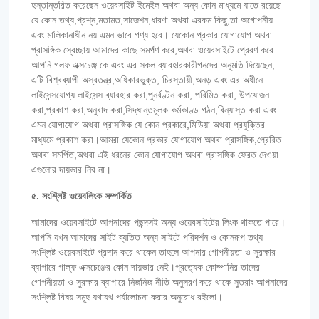
হস্তান্তরিত করেছেন ওয়েবসাইট ইমেইল অথবা অন্য কোন মাধ্যমে যাতে রয়েছে
যে কোন তথ্য,প্রশ্ন,মতামত,সাজেশন,ধারণা অথবা এরকম কিছু,তা অগোপনীয়
এবং মালিকানাধীন নয় এমন ভাবে গণ্য হবে। যেকোন প্রকার যোগাযোগ অথবা
প্রাসঙ্গিক স্বেচ্ছায় আমাদের কাছে সমর্পণ করে,অথবা ওয়েবসাইটে প্রেরণ করে
আপনি গলফ এক্সচেঞ্জ কে এবং এর সকল ব্যাবহারকারীগনদের অনুমতি দিয়েছেন,
এটি বিশ্বব্যাপী অস্বতন্ত্র,অধিকারভুক্ত, চিরস্তায়ী,অনড় এবং এর অধীনে
লাইসেন্সযোগ্য লাইসেন্স ব্যাবহার করা,পুনর্বণ্টন করা, পরিমিত করা, উপযোজন
করা,প্রকাশ করা,অনুবাদ করা,সিদ্ধান্তমূলক কর্মকাণ্ড গঠন,বিন্যাস্ত করা এবং
এমন যোগাযোগ অথবা প্রাসঙ্গিক যে কোন প্রকারে,মিডিয়া অথবা প্রযুক্তির
মাধ্যমে প্রকাশ করা।আমরা যেকোন প্রকার যোগাযোগ অথবা প্রাসঙ্গিক,প্রেরিত
অথবা সমর্পিত,অথবা এই ধরনের কোন যোগাযোগ অথবা প্রাসঙ্গিক ফেরত দেওয়া
এগুলোর দায়ভার নিব না।
৫. সংশ্লিষ্ট ওয়েবলিংক সম্পর্কিত
আমাদের ওয়েবসাইটে আপনাদের পছন্দসই অন্য ওয়েবসাইটের লিংক থাকতে পারে।
আপনি যখন আমাদের সাইট ব্যতিত অন্য সাইটে পরিদর্শন ও কোনরূপ তথ্য
সংশ্লিষ্ট ওয়েবসাইটে প্রদান করে থাকেন তাহলে আপনার গোপনীয়তা ও সুরক্ষার
ব্যাপারে গাল্‌ফ এক্সচেঞ্জের কোন দায়ভার নেই।প্রত্যেক কোম্পানির তাদের
গোপনীয়তা ও সুরক্ষার ব্যাপারে নিজনিজ নীতি অনুসরণ করে থাকে সুতরাং আপনাদের
সংশ্লিষ্ট বিষয় সমূহ যথাযথ পর্যালোচনা করার অনুরোধ রইলো।