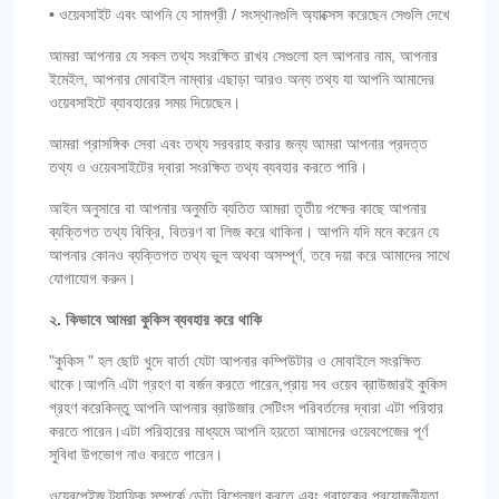
• ওয়েবসাইট এবং আপনি যে সামগ্রী / সংস্থানগুলি অ্যাক্সেস করেছেন সেগুলি দেখে
আমরা আপনার যে সকল তথ্য সংরক্ষিত রাখব সেগুলো হল আপনার নাম, আপনার
ইমেইল, আপনার মোবাইল নাম্বার এছাড়া আরও অন্য তথ্য যা আপনি আমাদের
ওয়েবসাইটে ব্যাবহারের সময় দিয়েছেন।
আমরা প্রাসঙ্গিক সেবা এবং তথ্য সরবরাহ করার জন্য আমরা আপনার প্রদত্ত
তথ্য ও ওয়েবসাইটের দ্বারা সংরক্ষিত তথ্য ব্যবহার করতে পারি।
আইন অনুসারে বা আপনার অনুমতি ব্যতিত আমরা তৃতীয় পক্ষের কাছে আপনার
ব্যক্তিগত তথ্য বিক্রি, বিতরণ বা লিজ করে থাকিনা। আপনি যদি মনে করেন যে
আপনার কোনও ব্যক্তিগত তথ্য ভুল অথবা অসম্পূর্ণ, তবে দয়া করে আমাদের সাথে
যোগাযোগ করুন।
২. কিভাবে আমরা কুকিস ব্যবহার করে থাকি
"কুকিস " হল ছোট খুদে বার্তা যেটা আপনার কম্পিউটার ও মোবাইলে সংরক্ষিত
থাকে।আপনি এটা গ্রহণ বা বর্জন করতে পারেন,প্রায় সব ওয়েব ব্রাউজারই কুকিস
গ্রহণ করেকিন্তু আপনি আপনার ব্রাউজার সেটিংস পরিবর্তনের দ্বারা এটা পরিহার
করতে পারেন।এটা পরিহারের মাধ্যমে আপনি হয়তো আমাদের ওয়েবপেজের পূর্ণ
সুবিধা উপভোগ নাও করতে পারেন।
ওয়েবপেইজ ট্র্যাফিক সম্পর্কে ডেটা বিশ্লেষণ করতে এবং গ্রাহকের প্রয়োজনীয়তা