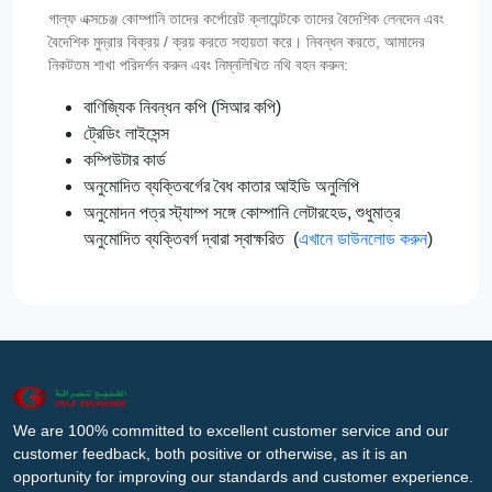
গাল্‌ফ এক্সচেঞ্জ কোম্পানি তাদের কর্পোরেট ক্লায়েন্টকে তাদের বৈদেশিক লেনদেন এবং
বৈদেশিক মুদ্রার বিক্রয় / ক্রয় করতে সহায়তা করে। নিবন্ধন করতে, আমাদের
নিকটতম শাখা পরিদর্শন করুন এবং নিম্নলিখিত নথি বহন করুন:
বাণিজ্যিক নিবন্ধন কপি (সিআর কপি)
ট্রেডিং লাইসেন্স
কম্পিউটার কার্ড
অনুমোদিত ব্যক্তিবর্গের বৈধ কাতার আইডি অনুলিপি
অনুমোদন পত্র স্ট্যাম্প সঙ্গে কোম্পানি লেটারহেড, শুধুমাত্র
অনুমোদিত ব্যক্তিবর্গ দ্বারা স্বাক্ষরিত (
এখানে ডাউনলোড করুন
)
We are 100% committed to excellent customer service and our
customer feedback, both positive or otherwise, as it is an
opportunity for improving our standards and customer experience.