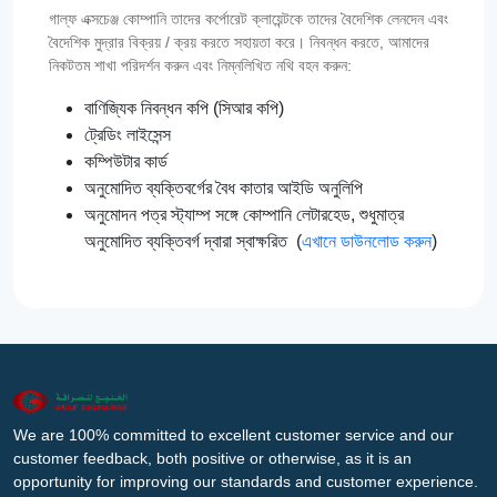
গাল্‌ফ এক্সচেঞ্জ কোম্পানি তাদের কর্পোরেট ক্লায়েন্টকে তাদের বৈদেশিক লেনদেন এবং
বৈদেশিক মুদ্রার বিক্রয় / ক্রয় করতে সহায়তা করে। নিবন্ধন করতে, আমাদের
নিকটতম শাখা পরিদর্শন করুন এবং নিম্নলিখিত নথি বহন করুন:
বাণিজ্যিক নিবন্ধন কপি (সিআর কপি)
ট্রেডিং লাইসেন্স
কম্পিউটার কার্ড
অনুমোদিত ব্যক্তিবর্গের বৈধ কাতার আইডি অনুলিপি
অনুমোদন পত্র স্ট্যাম্প সঙ্গে কোম্পানি লেটারহেড, শুধুমাত্র
অনুমোদিত ব্যক্তিবর্গ দ্বারা স্বাক্ষরিত (
এখানে ডাউনলোড করুন
)
We are 100% committed to excellent customer service and our
customer feedback, both positive or otherwise, as it is an
opportunity for improving our standards and customer experience.