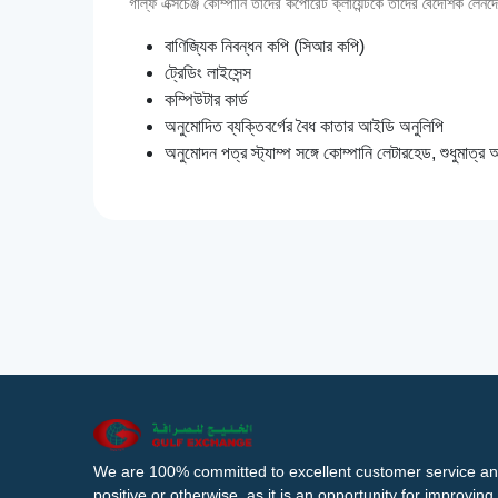
গাল্‌ফ এক্সচেঞ্জ কোম্পানি তাদের কর্পোরেট ক্লায়েন্টকে তাদের বৈদেশিক 
বাণিজ্যিক নিবন্ধন কপি (সিআর কপি)
ট্রেডিং লাইসেন্স
কম্পিউটার কার্ড
অনুমোদিত ব্যক্তিবর্গের বৈধ কাতার আইডি অনুলিপি
অনুমোদন পত্র স্ট্যাম্প সঙ্গে কোম্পানি লেটারহেড, শুধুমাত্র অন
We are 100% committed to excellent customer service an
positive or otherwise, as it is an opportunity for improvi