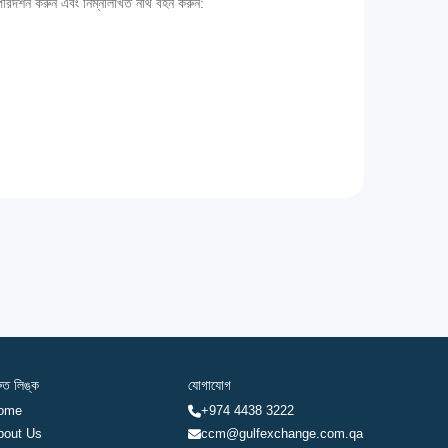
 পরিদর্শন করুন এবং নিম্নলিখিত নথি বহন করুন:
রুত লিঙ্ক
যোগাযোগ
ome
+974 4438 3222
bout Us
ccm@gulfexchange.com.qa