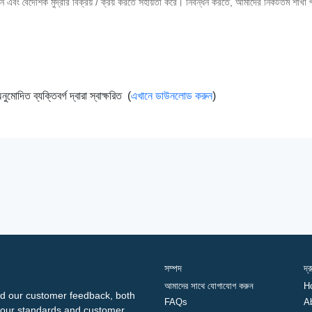
লেনদেন এবং বৈদেশিক মুদ্রার বিক্রয় / ক্রয় করতে সহায়তা করে। নিবন্ধন করতে, আমাদের নিকটতম শাখা
ুমোদিত ব্যক্তিবর্গ দ্বারা স্বাক্ষরিত (
এখানে ডাউনলোড করুন
)
সম্পদ
দ্
আমাদের সাথে যোগাযোগ করুন
H
d our customer feedback, both
FAQs
A
ng our standards and customer