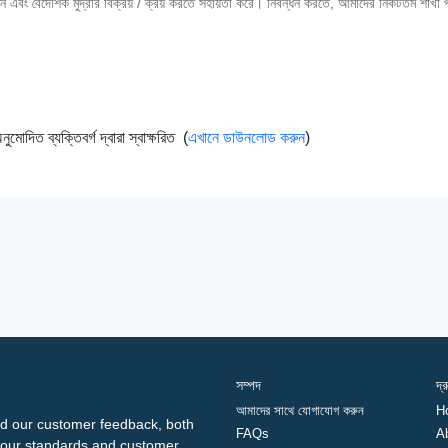
লেনদেন এবং বৈদেশিক মুদ্রার বিক্রয় / ক্রয় করতে সহায়তা করে। নিবন্ধন করতে, আমাদের নিকটতম শাখা
ুমোদিত ব্যক্তিবর্গ দ্বারা স্বাক্ষরিত (
এখানে ডাউনলোড করুন
)
সম্পদ
দ্
আমাদের সাথে যোগাযোগ করুন
H
d our customer feedback, both
FAQs
A
ng our standards and customer