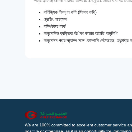
গাল্‌ফ এক্সচেঞ্জ কোম্পানি তাদের কর্পোরেট ক্লায়েন্টকে তাদের বৈদেশিক 
বাণিজ্যিক নিবন্ধন কপি (সিআর কপি)
ট্রেডিং লাইসেন্স
কম্পিউটার কার্ড
অনুমোদিত ব্যক্তিবর্গের বৈধ কাতার আইডি অনুলিপি
অনুমোদন পত্র স্ট্যাম্প সঙ্গে কোম্পানি লেটারহেড, শুধুমাত্র অন
We are 100% committed to excellent customer service an
positive or otherwise, as it is an opportunity for improvi