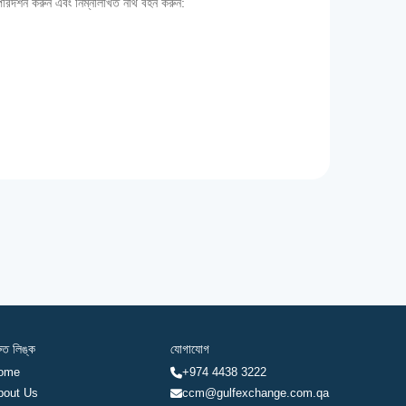
 পরিদর্শন করুন এবং নিম্নলিখিত নথি বহন করুন:
রুত লিঙ্ক
যোগাযোগ
ome
+974 4438 3222
bout Us
ccm@gulfexchange.com.qa