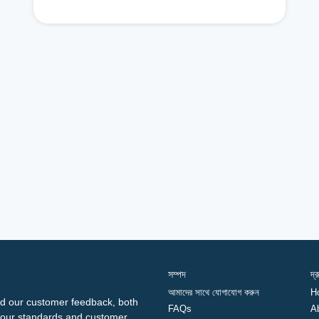
সম্পদ
দ্
আমাদের সাথে যোগাযোগ করুন
H
d our customer feedback, both
FAQs
A
ng our standards and customer