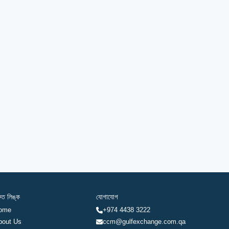
রুত লিঙ্ক
যোগাযোগ
ome
+974 4438 3222
bout Us
ccm@gulfexchange.com.qa