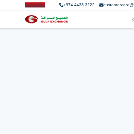
+974 4438 3222
customercare@