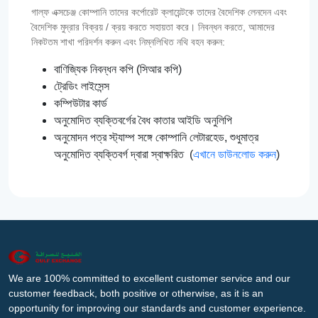
গাল্‌ফ এক্সচেঞ্জ কোম্পানি তাদের কর্পোরেট ক্লায়েন্টকে তাদের বৈদেশিক লেনদেন এবং
বৈদেশিক মুদ্রার বিক্রয় / ক্রয় করতে সহায়তা করে। নিবন্ধন করতে, আমাদের
নিকটতম শাখা পরিদর্শন করুন এবং নিম্নলিখিত নথি বহন করুন:
বাণিজ্যিক নিবন্ধন কপি (সিআর কপি)
ট্রেডিং লাইসেন্স
কম্পিউটার কার্ড
অনুমোদিত ব্যক্তিবর্গের বৈধ কাতার আইডি অনুলিপি
অনুমোদন পত্র স্ট্যাম্প সঙ্গে কোম্পানি লেটারহেড, শুধুমাত্র
অনুমোদিত ব্যক্তিবর্গ দ্বারা স্বাক্ষরিত (
এখানে ডাউনলোড করুন
)
We are 100% committed to excellent customer service and our
customer feedback, both positive or otherwise, as it is an
opportunity for improving our standards and customer experience.