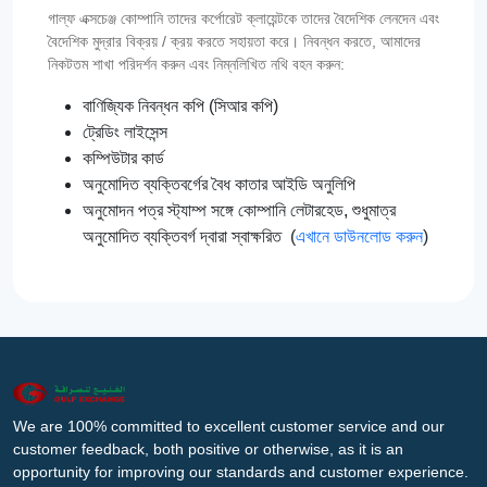
গাল্‌ফ এক্সচেঞ্জ কোম্পানি তাদের কর্পোরেট ক্লায়েন্টকে তাদের বৈদেশিক লেনদেন এবং
বৈদেশিক মুদ্রার বিক্রয় / ক্রয় করতে সহায়তা করে। নিবন্ধন করতে, আমাদের
নিকটতম শাখা পরিদর্শন করুন এবং নিম্নলিখিত নথি বহন করুন:
বাণিজ্যিক নিবন্ধন কপি (সিআর কপি)
ট্রেডিং লাইসেন্স
কম্পিউটার কার্ড
অনুমোদিত ব্যক্তিবর্গের বৈধ কাতার আইডি অনুলিপি
অনুমোদন পত্র স্ট্যাম্প সঙ্গে কোম্পানি লেটারহেড, শুধুমাত্র
অনুমোদিত ব্যক্তিবর্গ দ্বারা স্বাক্ষরিত (
এখানে ডাউনলোড করুন
)
We are 100% committed to excellent customer service and our
customer feedback, both positive or otherwise, as it is an
opportunity for improving our standards and customer experience.