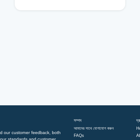
সম্পদ
দ্
আমাদের সাথে যোগাযোগ করুন
H
d our customer feedback, both
FAQs
A
ng our standards and customer