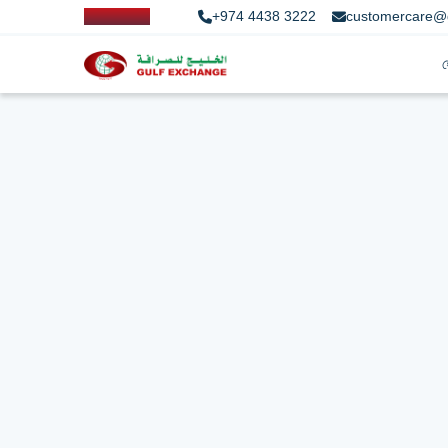
+974 4438 3222
customercare@