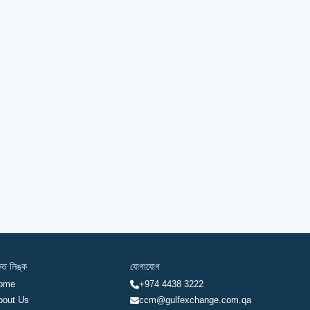
রুত লিঙ্ক
যোগাযোগ
ome
+974 4438 3222
bout Us
ccm@gulfexchange.com.qa