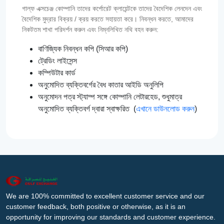
গাল্‌ফ এক্সচেঞ্জ কোম্পানি তাদের কর্পোরেট ক্লায়েন্টকে তাদের বৈদেশিক লেনদেন এবং
বৈদেশিক মুদ্রার বিক্রয় / ক্রয় করতে সহায়তা করে। নিবন্ধন করতে, আমাদের
নিকটতম শাখা পরিদর্শন করুন এবং নিম্নলিখিত নথি বহন করুন:
বাণিজ্যিক নিবন্ধন কপি (সিআর কপি)
ট্রেডিং লাইসেন্স
কম্পিউটার কার্ড
অনুমোদিত ব্যক্তিবর্গের বৈধ কাতার আইডি অনুলিপি
অনুমোদন পত্র স্ট্যাম্প সঙ্গে কোম্পানি লেটারহেড, শুধুমাত্র
অনুমোদিত ব্যক্তিবর্গ দ্বারা স্বাক্ষরিত (
এখানে ডাউনলোড করুন
)
We are 100% committed to excellent customer service and our
customer feedback, both positive or otherwise, as it is an
opportunity for improving our standards and customer experience.