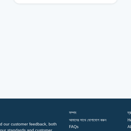
সম্পদ
দ্
আমাদের সাথে যোগাযোগ করুন
H
d our customer feedback, both
FAQs
A
ng our standards and customer