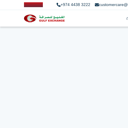
+974 4438 3222
customercare@