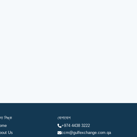
রুত লিঙ্ক
যোগাযোগ
ome
+974 4438 3222
bout Us
ccm@gulfexchange.com.qa