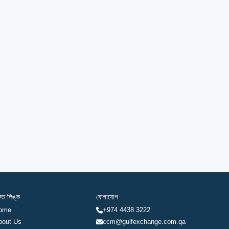
রুত লিঙ্ক
যোগাযোগ
ome
+974 4438 3222
bout Us
ccm@gulfexchange.com.qa