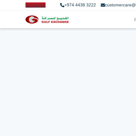
+974 4438 3222
customercare@