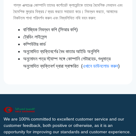
গাল্‌ফ এক্সচেঞ্জ কোম্পানি তাদের কর্পোরেট ক্লায়েন্টকে তাদের বৈদেশিক লেনদেন এবং
বৈদেশিক মুদ্রার বিক্রয় / ক্রয় করতে সহায়তা করে। নিবন্ধন করতে, আমাদের
নিকটতম শাখা পরিদর্শন করুন এবং নিম্নলিখিত নথি বহন করুন:
বাণিজ্যিক নিবন্ধন কপি (সিআর কপি)
ট্রেডিং লাইসেন্স
কম্পিউটার কার্ড
অনুমোদিত ব্যক্তিবর্গের বৈধ কাতার আইডি অনুলিপি
অনুমোদন পত্র স্ট্যাম্প সঙ্গে কোম্পানি লেটারহেড, শুধুমাত্র
অনুমোদিত ব্যক্তিবর্গ দ্বারা স্বাক্ষরিত (
এখানে ডাউনলোড করুন
)
We are 100% committed to excellent customer service and our
customer feedback, both positive or otherwise, as it is an
opportunity for improving our standards and customer experience.