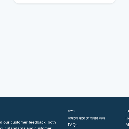
সম্পদ
দ্
আমাদের সাথে যোগাযোগ করুন
H
d our customer feedback, both
FAQs
A
ng our standards and customer