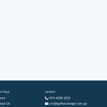
রুত লিঙ্ক
যোগাযোগ
ome
+974 4438 3222
bout Us
ccm@gulfexchange.com.qa