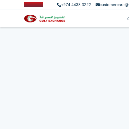
+974 4438 3222
customercare@