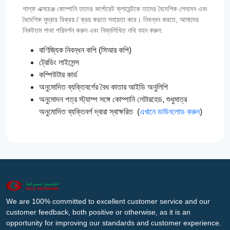
গাল্‌ফ এক্সচেঞ্জ কোম্পানি তাদের কর্পোরেট ক্লায়েন্টকে তাদের বৈদেশিক লেনদেন এবং
বৈদেশিক মুদ্রার বিক্রয় / ক্রয় করতে সহায়তা করে। নিবন্ধন করতে, আমাদের
নিকটতম শাখা পরিদর্শন করুন এবং নিম্নলিখিত নথি বহন করুন:
বাণিজ্যিক নিবন্ধন কপি (সিআর কপি)
ট্রেডিং লাইসেন্স
কম্পিউটার কার্ড
অনুমোদিত ব্যক্তিবর্গের বৈধ কাতার আইডি অনুলিপি
অনুমোদন পত্র স্ট্যাম্প সঙ্গে কোম্পানি লেটারহেড, শুধুমাত্র
অনুমোদিত ব্যক্তিবর্গ দ্বারা স্বাক্ষরিত (
এখানে ডাউনলোড করুন
)
We are 100% committed to excellent customer service and our
customer feedback, both positive or otherwise, as it is an
opportunity for improving our standards and customer experience.