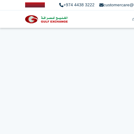
+974 4438 3222
customercare@