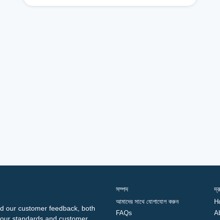
সম্পদ
দ্
আমাদের সাথে যোগাযোগ করুন
H
d our customer feedback, both
FAQs
A
ng our standards and customer