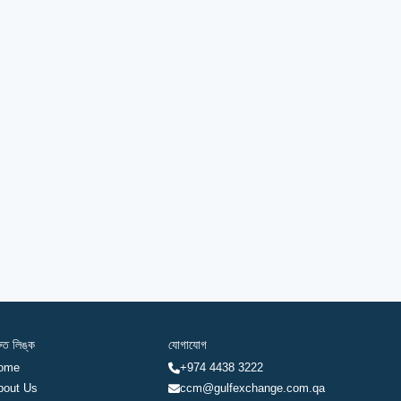
রুত লিঙ্ক
যোগাযোগ
ome
+974 4438 3222
bout Us
ccm@gulfexchange.com.qa