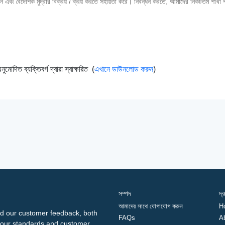
লেনদেন এবং বৈদেশিক মুদ্রার বিক্রয় / ক্রয় করতে সহায়তা করে। নিবন্ধন করতে, আমাদের নিকটতম শাখা
ুমোদিত ব্যক্তিবর্গ দ্বারা স্বাক্ষরিত (
এখানে ডাউনলোড করুন
)
সম্পদ
দ্
আমাদের সাথে যোগাযোগ করুন
H
d our customer feedback, both
FAQs
A
ng our standards and customer