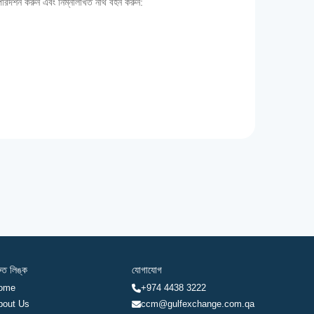
 পরিদর্শন করুন এবং নিম্নলিখিত নথি বহন করুন:
রুত লিঙ্ক
যোগাযোগ
ome
+974 4438 3222
bout Us
ccm@gulfexchange.com.qa