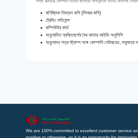
গাল্‌ফ এক্সচেঞ্জ কোম্পানি তাদের কর্পোরেট ক্লায়েন্টকে তাদের বৈদেশিক 
বাণিজ্যিক নিবন্ধন কপি (সিআর কপি)
ট্রেডিং লাইসেন্স
কম্পিউটার কার্ড
অনুমোদিত ব্যক্তিবর্গের বৈধ কাতার আইডি অনুলিপি
অনুমোদন পত্র স্ট্যাম্প সঙ্গে কোম্পানি লেটারহেড, শুধুমাত্র অন
We are 100% committed to excellent customer service an
positive or otherwise, as it is an opportunity for improvi