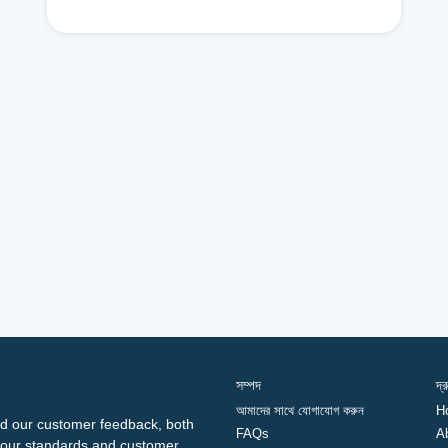
সম্পদ
দ্
আমাদের সাথে যোগাযোগ করুন
H
d our customer feedback, both
FAQs
A
ng our standards and customer