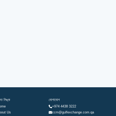
রুত লিঙ্ক
যোগাযোগ
ome
+974 4438 3222
bout Us
ccm@gulfexchange.com.qa