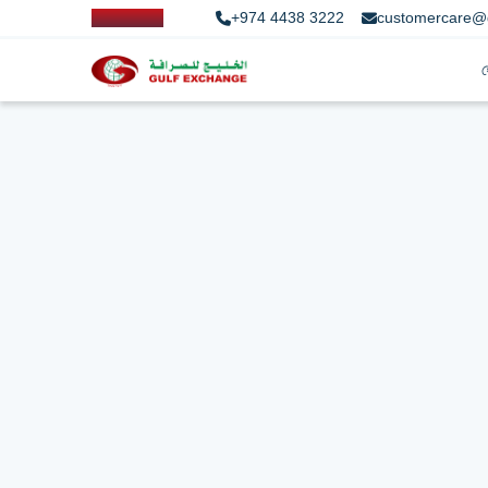
+974 4438 3222
customercare@